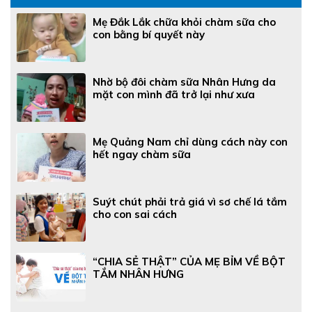
Mẹ Đắk Lắk chữa khỏi chàm sữa cho
con bằng bí quyết này
Nhờ bộ đôi chàm sữa Nhân Hưng da
mặt con mình đã trở lại như xưa
Mẹ Quảng Nam chỉ dùng cách này con
hết ngay chàm sữa
Suýt chút phải trả giá vì sơ chế lá tắm
cho con sai cách
“CHIA SẺ THẬT” CỦA MẸ BỈM VỀ BỘT
TẮM NHÂN HƯNG