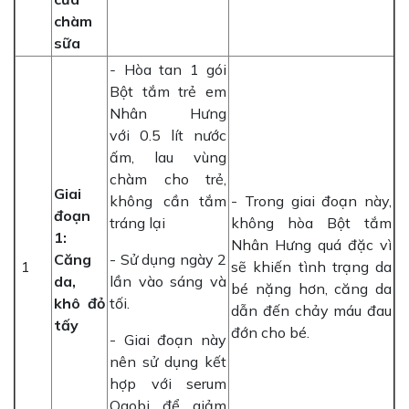
chàm
sữa
-
Hòa tan 1 gói
Bột tắm trẻ em
Nhân Hưng
với 0.5 lít nước
ấm, lau vùng
chàm cho trẻ,
Giai
không cần tắm
- Trong giai đoạn này,
đoạn
tráng lại
không hòa Bột tắm
1:
Nhân Hưng quá đặc vì
Căng
- Sử dụng ngày 2
1
sẽ khiến tình trạng da
da,
lần vào sáng và
bé nặng hơn, căng da
khô đỏ
tối.
dẫn đến chảy máu đau
tấy
đớn cho bé.
- Giai đoạn này
nên sử dụng kết
hợp với serum
Oaobi để giảm