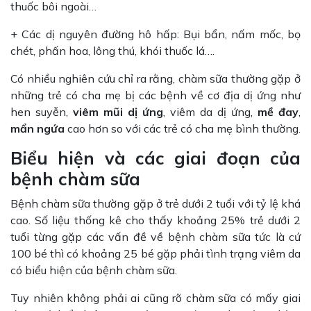
thuốc bôi ngoài…
+ Các dị nguyên đường hô hấp: Bụi bẩn, nấm mốc, bọ
chét, phấn hoa, lông thú, khói thuốc lá….
Có nhiều nghiên cứu chỉ ra rằng, chàm sữa thường gặp ở
những trẻ có cha mẹ bị các bệnh về cơ địa dị ứng như
hen suyễn,
viêm mũi dị ứng
, viêm da dị ứng,
mề đay
,
mẩn ngứa
cao hơn so với các trẻ có cha mẹ bình thường.
Biểu hiện và các giai đoạn của
bệnh chàm sữa
Bệnh chàm sữa thường gặp ở trẻ dưới 2 tuổi với tỷ lệ khá
cao. Số liệu thống kê cho thấy khoảng 25% trẻ dưới 2
tuổi từng gặp các vấn đề về bệnh chàm sữa tức là cứ
100 bé thì có khoảng 25 bé gặp phải tình trạng viêm da
có biểu hiện của bệnh chàm sữa.
Tuy nhiên không phải ai cũng rõ chàm sữa có mấy giai