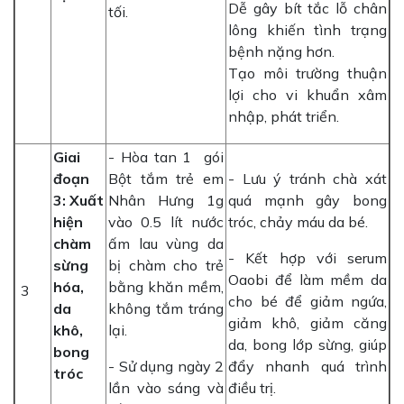
Dễ gây bít tắc lỗ chân
tối.
lông khiến tình trạng
bệnh nặng hơn.
Tạo môi trường thuận
lợi cho vi khuẩn xâm
nhập, phát triển.
Giai
- Hòa tan 1 gói
đoạn
Bột tắm trẻ em
- Lưu ý tránh chà xát
3: Xuất
Nhân Hưng 1g
quá mạnh gây bong
hiện
vào 0.5 lít nước
tróc, chảy máu da bé.
chàm
ấm lau vùng da
- Kết hợp với serum
sừng
bị chàm cho trẻ
Oaobi để làm mềm da
hóa,
bằng khăn mềm,
3
cho bé để giảm ngứa,
da
không tắm tráng
giảm khô, giảm căng
khô,
lại.
da, bong lớp sừng, giúp
bong
- Sử dụng ngày 2
đẩy nhanh quá trình
tróc
lần vào sáng và
điều trị.