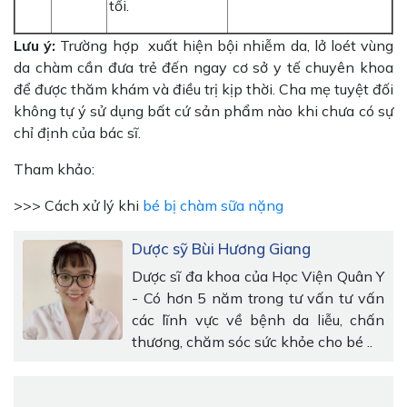
tối.
Lưu ý:
Trường hợp xuất hiện bội nhiễm da, lở loét vùng
da chàm cần đưa trẻ đến ngay cơ sở y tế chuyên khoa
để được thăm khám và điều trị kịp thời. Cha mẹ tuyệt đối
không tự ý sử dụng bất cứ sản phẩm nào khi chưa có sự
chỉ định của bác sĩ.
Tham khảo:
>>> Cách xử lý khi
bé bị chàm sữa nặng
Dược sỹ Bùi Hương Giang
Dược sĩ đa khoa của Học Viện Quân Y
- Có hơn 5 năm trong tư vấn tư vấn
các lĩnh vực về bệnh da liễu, chấn
thương, chăm sóc sức khỏe cho bé ..