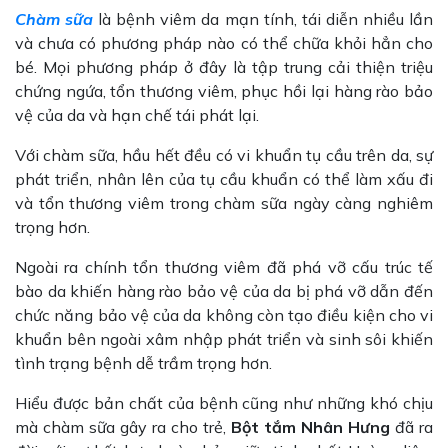
Chàm sữa
là bệnh viêm da mạn tính, tái diễn nhiều lần
và chưa có phương pháp nào có thể chữa khỏi hẳn cho
bé. Mọi phương pháp ở đây là tập trung cải thiện triệu
chứng ngứa, tổn thương viêm, phục hồi lại hàng rào bảo
vệ của da và hạn chế tái phát lại.
Với chàm sữa, hầu hết đều có vi khuẩn tụ cầu trên da, sự
phát triển, nhân lên của tụ cầu khuẩn có thể làm xấu đi
và tổn thương viêm trong chàm sữa ngày càng nghiêm
trọng hơn.
Ngoài ra chính tổn thương viêm đã phá vỡ cấu trúc tế
bào da khiến hàng rào bảo vệ của da bị phá vỡ dẫn đến
chức năng bảo vệ của da không còn tạo điều kiện cho vi
khuẩn bên ngoài xâm nhập phát triển và sinh sôi khiến
tình trạng bệnh dễ trầm trọng hơn.
Hiểu được bản chất của bệnh cũng như những khó chịu
mà chàm sữa gây ra cho trẻ,
Bột tắm Nhân Hưng
đã ra