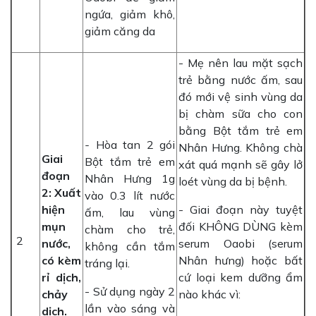
ngứa, giảm khô,
giảm căng da
- Mẹ nên lau mặt sạch
trẻ bằng nước ấm, sau
đó mới vệ sinh vùng da
bị chàm sữa cho con
bằng Bột tắm trẻ em
-
Hòa tan 2 gói
Nhân Hưng. Không chà
Giai
Bột tắm trẻ em
xát quá mạnh sẽ gây lở
đoạn
Nhân Hưng 1g
loét vùng da bị bệnh.
2: Xuất
vào 0.3 lít nước
hiện
- Giai đoạn này tuyệt
ấm, lau vùng
mụn
đối KHÔNG DÙNG kèm
chàm cho trẻ,
2
nước,
serum Oaobi (serum
không cần tắm
có kèm
Nhân hưng) hoặc bất
tráng lại.
rỉ dịch,
cứ loại kem dưỡng ẩm
- Sử dụng ngày 2
chảy
nào khác vì:
lần vào sáng và
dịch.