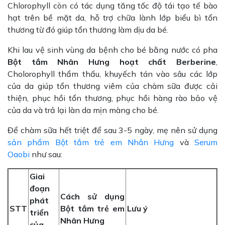
Chlorophyll còn có tác dụng tăng tốc độ tái tạo tế bào
hạt trên bề mặt da, hỗ trợ chữa lành lớp biểu bì tổn
thương từ đó giúp tổn thương làm dịu da bé.
Khi lau vệ sinh vùng da bệnh cho bé bằng nước có pha
Bột tắm Nhân Hưng hoạt chất Berberine
,
Cholorophyll thẩm thấu, khuyếch tán vào sâu các lớp
của da giúp tổn thương viêm của chàm sữa được cải
thiện, phục hồi tổn thương, phục hồi hàng rào bảo vệ
của da và trả lại làn da mịn màng cho bé.
Để chàm sữa hết triệt để sau 3-5 ngày, mẹ nên sử dụng
sản phẩm Bột tắm trẻ em Nhân Hưng
và
Serum
Oaobi
như sau:
Giai
đoạn
Cách sử dụng
phát
STT
Bột tắm trẻ em
Lưu ý
triển
Nhân Hưng
của