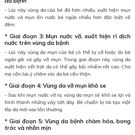
da bệnh
- Lúc này vùng da của bé đỏ hơn nhiều, xuất hiện mụn
nước và mụn ẩn nước bé ngứa nhiều hơn đặc biệt về
đêm.
* Giai đoạn 3: Mụn nước vỡ, xuất hiện rỉ dịch
nước trên vùng da bệnh
- Lúc này vùng da mụn của bé có thể tự vỡ hoặc do bé
ngứa gãi và gây vỡ mụn. Trong giai đoạn này vùng da
xuất hiện vết trợt da có thể gây bội nhiễm rất cao. Cha
mẹ cần lưu ý chăm sóc da bé cẩn thận.
* Giai đoạn 4: Vùng da vỡ mụn khô se
- Sau khi mụn nước vỡ ra, vùng da mụn sẽ khô se lại và
hình thành những vảy tiết dày. Bé chuẩn bị tái tạo một
lớp da mới sau tổn thương
* Giai đoạn 5: Vùng da bệnh chàm hóa, bong
tróc và nhẵn mịn