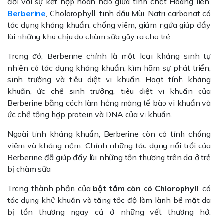
đời với sự kết hợp hoàn hảo giữa tinh chất Hoàng liên,
Berberine
, Cholorophyll, tinh dầu Mùi, Natri carbonat có
tác dụng kháng khuẩn, chống viêm, giảm ngứa giúp đẩy
lùi những khó chịu do chàm sữa gây ra cho trẻ .
Trong đó, Berberine chính là một loại kháng sinh tự
nhiên có tác dụng kháng khuẩn, kìm hãm sự phát triển,
sinh trưởng và tiêu diệt vi khuẩn. Hoạt tính kháng
khuẩn, ức chế sinh trưởng, tiêu diệt vi khuẩn của
Berberine bằng cách làm hỏng màng tế bào vi khuẩn và
ức chế tổng hợp protein và DNA của vi khuẩn.
Ngoài tính kháng khuẩn, Berberine còn có tính chống
viêm và kháng nấm. Chính những tác dụng nổi trổi của
Berberine đã giúp đẩy lùi những tổn thương trên da ở trẻ
bị chàm sữa
Trong thành phần của
bột tắm còn có Chlorophyll
, có
tác dụng khử khuẩn và tăng tốc độ làm lành bề mặt da
bị tổn thương ngay cả ở những vết thương hở.