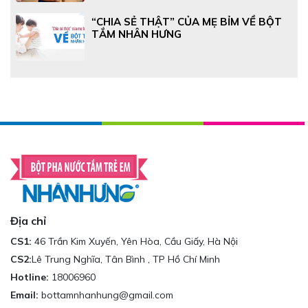
“CHIA SẺ THẬT” CỦA MẸ BỈM VỀ BỘT
TẮM NHÂN HƯNG
Địa chỉ
CS1:
46 Trần Kim Xuyến, Yên Hòa, Cầu Giấy, Hà Nội
CS2:
Lê Trung Nghĩa, Tân Bình , TP Hồ Chí Minh
Hotline:
18006960
Email:
bottamnhanhung@gmail.com