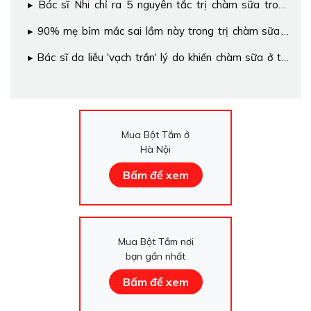
Bác sĩ Nhi chỉ ra 5 nguyên tắc trị chàm sữa trong
mùa hè
90% mẹ bỉm mắc sai lầm này trong trị chàm sữa ở
trẻ mùa nắng
Bác sĩ da liễu 'vạch trần' lý do khiến chàm sữa ở trẻ
tái phát lại nhiều lần
Mua Bột Tắm ở
Hà Nội
Bấm để xem
Mua Bột Tắm nơi
bạn gần nhất
Bấm để xem