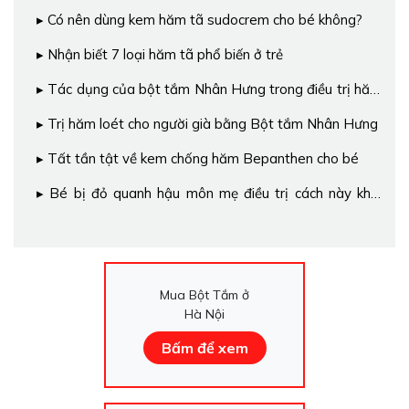
Có nên dùng kem hăm tã sudocrem cho bé không?
Nhận biết 7 loại hăm tã phổ biến ở trẻ
Tác dụng của bột tắm Nhân Hưng trong điều trị hăm
tã ở trẻ sơ sinh và trẻ nhỏ
Trị hăm loét cho người già bằng Bột tắm Nhân Hưng
Tất tần tật về kem chống hăm Bepanthen cho bé
Bé bị đỏ quanh hậu môn mẹ điều trị cách này khỏi
ngay
Mua Bột Tắm ở
Hà Nội
Bấm để xem