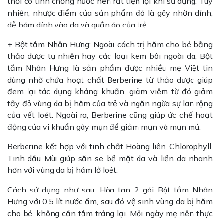
thời có tính chống nước nên rất tiện lợi khi sử dụng. Tuy
nhiên, nhược điểm của sản phẩm đó là gây nhờn dính,
dễ bám dính vào da và quần áo của trẻ.
+ Bột tắm Nhân Hưng: Ngoài cách trị hăm cho bé bằng
thảo dược tự nhiên hay các loại kem bôi ngoài da, Bột
tắm Nhân Hưng là sản phẩm được nhiều mẹ Việt tin
dùng nhờ chứa hoạt chất Berberine từ thảo dược giúp
đem lại tác dụng kháng khuẩn, giảm viêm từ đó giảm
tấy đỏ vùng da bị hăm của trẻ và ngăn ngừa sự lan rộng
của vết loét. Ngoài ra, Berberine cũng giúp ức chế hoạt
động của vi khuẩn gây mụn để giảm mụn và mụn mủ.
Berberine kết hợp với tinh chất Hoàng liên, Chlorophyll,
Tinh dầu Mùi giúp săn se bề mặt da và liền da nhanh
hơn với vùng da bị hăm lở loét.
Cách sử dụng như sau: Hòa tan 2 gói Bột tắm Nhân
Hưng với 0,5 lít nước ấm, sau đó vệ sinh vùng da bị hăm
cho bé, không cần tắm tráng lại. Mỗi ngày mẹ nên thực