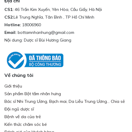
Địa chỉ
CS1:
46 Trần Kim Xuyến, Yên Hòa, Cầu Giấy, Hà Nội
CS2:
Lê Trung Nghĩa, Tân Bình , TP Hồ Chí Minh
Hotline:
18006960
Email:
bottamnhanhung@gmail.com
Nội dung: Dược sĩ Bùi Hương Giang
Về chúng tôi
Giới thiệu
Sản phẩm Bột tắm nhân hưng
Bác sĩ Nhi Trung Ương, Bạch mai, Da Liễu Trung Ương... Chia sẻ
Đội ngũ dược sĩ
Bệnh về da của trẻ
Kiến thức chăm sóc bé