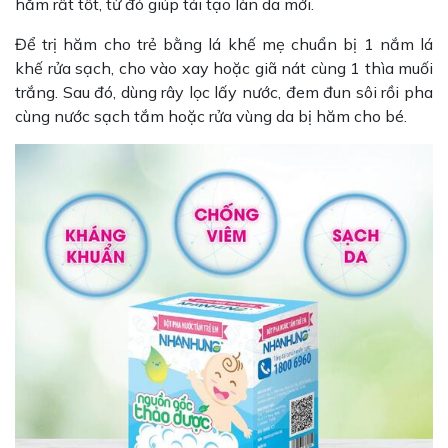
hăm rất tốt, từ đó giúp tái tạo làn da mới.
Để trị hăm cho trẻ bằng lá khế mẹ chuẩn bị 1 nắm lá
khế rửa sạch, cho vào xay hoặc giã nát cùng 1 thìa muối
trắng. Sau đó, dùng rây lọc lấy nước, đem đun sôi rồi pha
cùng nước sạch tắm hoặc rửa vùng da bị hăm cho bé.