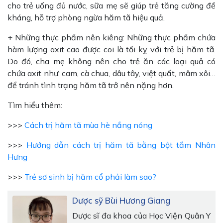
cho trẻ uống đủ nước, sữa mẹ sẽ giúp trẻ tăng cường đề
kháng, hỗ trợ phòng ngừa hăm tã hiệu quả.
+ Những thực phẩm nên kiêng: Những thực phẩm chứa
hàm lượng axit cao được coi là tối kỵ với trẻ bị hăm tã.
Do đó, cha mẹ không nên cho trẻ ăn các loại quả có
chứa axit như: cam, cà chua, dâu tây, việt quất, mâm xôi…
để tránh tình trạng hăm tã trở nên nặng hơn.
Tìm hiểu thêm:
>>>
Cách trị hăm tã mùa hè nắng nóng
>>>
Hướng dẫn cách trị hăm tã bằng bột tắm Nhân
Hưng
>>>
Trẻ sơ sinh bị hăm cổ phải làm sao?
Dược sỹ Bùi Hương Giang
Dược sĩ đa khoa của Học Viện Quân Y