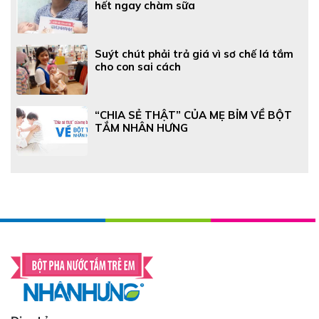
hết ngay chàm sữa
Suýt chút phải trả giá vì sơ chế lá tắm
cho con sai cách
“CHIA SẺ THẬT” CỦA MẸ BỈM VỀ BỘT
TẮM NHÂN HƯNG