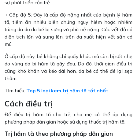
sự phát triển của trẻ.
+ Cấp độ 5: Đây là cấp độ nặng nhất của bệnh lý hăm
tã, tiềm ẩn nhiều biến chứng nguy hiểm hoặc nhiễm
trùng da do da bé bị sưng và phù nề nặng. Các vết đỏ có
diện tích lớn và sưng lên, trên da xuất hiện vết sần có
mủ.
Ở cấp độ này, bé không chỉ quấy khóc mà còn bị sốt nhẹ
do vùng da bị hăm tã gây đau. Do đó, thời gian điều trị
cũng khó khăn và kéo dài hơn, da bé có thể để lại sẹo
thâm.
Tìm hiểu:
Top 5 loại kem trị hăm tã tốt nhất
Cách điều trị
Để điều trị hăm tã cho trẻ, cha mẹ có thể áp dụng
phương pháp dân gian hoặc sử dụng thuốc trị hăm tã.
Trị hăm tã theo phương pháp dân gian