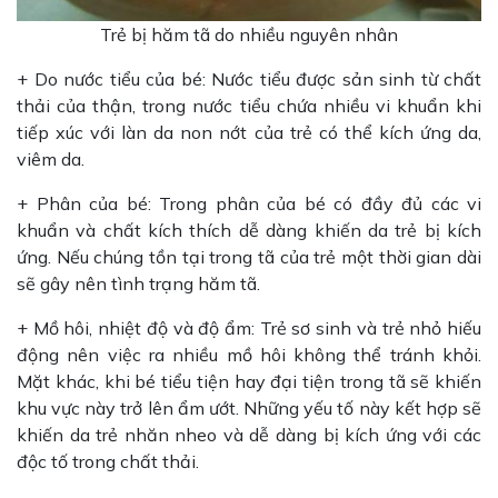
Trẻ bị hăm tã do nhiều nguyên nhân
+ Do nước tiểu của bé: Nước tiểu được sản sinh từ chất
thải của thận, trong nước tiểu chứa nhiều vi khuẩn khi
tiếp xúc với làn da non nớt của trẻ có thể kích ứng da,
viêm da.
+ Phân của bé: Trong phân của bé có đầy đủ các vi
khuẩn và chất kích thích dễ dàng khiến da trẻ bị kích
ứng. Nếu chúng tồn tại trong tã của trẻ một thời gian dài
sẽ gây nên tình trạng hăm tã.
+ Mồ hôi, nhiệt độ và độ ẩm: Trẻ sơ sinh và trẻ nhỏ hiếu
động nên việc ra nhiều mồ hôi không thể tránh khỏi.
Mặt khác, khi bé tiểu tiện hay đại tiện trong tã sẽ khiến
khu vực này trở lên ẩm ướt. Những yếu tố này kết hợp sẽ
khiến da trẻ nhăn nheo và dễ dàng bị kích ứng với các
độc tố trong chất thải.