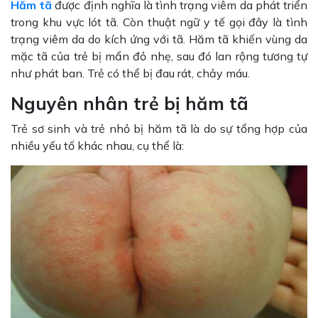
Hăm tã
được định nghĩa là tình trạng viêm da phát triển
trong khu vực lót tã. Còn thuật ngữ y tế gọi đây là tình
trạng viêm da do kích ứng với tã. Hăm tã khiến vùng da
mặc tã của trẻ bị mẩn đỏ nhẹ, sau đó lan rộng tương tự
như phát ban. Trẻ có thể bị đau rát, chảy máu.
Nguyên nhân trẻ bị hăm tã
Trẻ sơ sinh và trẻ nhỏ bị hăm tã là do sự tổng hợp của
nhiều yếu tố khác nhau, cụ thể là: