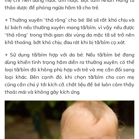
thảo dược để phòng ngừa hăm tã cho trẻ.
+ Thường xuyên “thả rông” cho bé: Bé sẽ rất khó chịu và
bí bách nếu thường xuyên mang tã/bỉm, vì vậy nếu được
“thả rông” trong thời gian dài vùng da mặc tã sẽ trở nên
khô thoáng, bớt khó chịu, đau rát khi bị tã/bỉm cọ xát.
+ Sử dụng tã/bỉm hợp với da bé: Nếu tã/bỉm bé đang
dùng khiến tình trạng hăm diễn ra thường xuyên, có thể
loại tã/bỉm đó không phù hợp với trẻ và mẹ cần đổi sang
loại khác. Bên cạnh đó, khi chọn tã/bỉm cho con mẹ
cũng cần chú ý tới kích cỡ, chất liệu để bé luôn cảm thấy
thoải mái và không gây kích ứng.