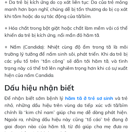
+ Da trẻ bị kích ứng do cọ xát liên tục: Da của trẻ mỏng
manh hơn bạn nghĩ, chúng dễ bị tổn thương do bị cọ xát
khi tắm hoặc da sự tác động của tã/bỉm.
+ Hóa chất trong bột giặt hoặc chất làm mềm vải có thể
khiến da trẻ bị kích ứng, nổi mẩn đỏ hăm tã.
+ Nấm (Candida): Nhiệt cùng độ ẩm trong tã là môi
trường lý tưởng để nấm sinh sôi, phát triển. Khi da trẻ bị
các yếu tố trên “tấn công” sẽ dẫn tới hăm tã, và tình
trạng này có thể trở lên nghiêm trọng hơn khi có sự xuất
hiện của nấm Candida.
Dấu hiệu nhận biết
Để nhận biết sớm bệnh lý
hăm tã ở trẻ sơ sinh
và trẻ
nhỏ, những dấu hiệu trên vùng da tiếp xúc với tã/bỉm
chính là “kim chỉ nam” giúp cha mẹ dễ dàng phát hiện.
Ngoài ra, những dấu hiệu này cũng “tố cáo” trẻ đang ở
giai đoạn nào của hăm tã, từ đó giúp cha mẹ đưa ra