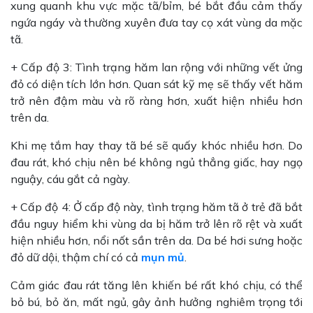
xung quanh khu vực mặc tã/bỉm, bé bắt đầu cảm thấy
ngứa ngáy và thường xuyên đưa tay cọ xát vùng da mặc
tã.
+ Cấp độ 3: Tình trạng hăm lan rộng với những vết ửng
đỏ có diện tích lớn hơn. Quan sát kỹ mẹ sẽ thấy vết hăm
trở nên đậm màu và rõ ràng hơn, xuất hiện nhiều hơn
trên da.
Khi mẹ tắm hay thay tã bé sẽ quấy khóc nhiều hơn. Do
đau rát, khó chịu nên bé không ngủ thẳng giấc, hay ngọ
nguậy, cáu gắt cả ngày.
+ Cấp độ 4: Ở cấp độ này, tình trạng hăm tã ở trẻ đã bắt
đầu nguy hiểm khi vùng da bị hăm trở lên rõ rệt và xuất
hiện nhiều hơn, nổi nốt sần trên da. Da bé hơi sưng hoặc
đỏ dữ dội, thậm chí có cả
mụn mủ
.
Cảm giác đau rát tăng lên khiến bé rất khó chịu, có thể
bỏ bú, bỏ ăn, mất ngủ, gây ảnh hưởng nghiêm trọng tới