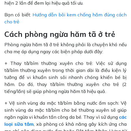
hiện 2 lần để đem lại hiệu quả tối ưu.
Bạn có biết:
Hướng dẫn bôi kem chống hăm đúng cách
cho trẻ
Cách phòng ngừa hăm tã ở trẻ
Phòng ngừa hăm tã ở trẻ không phải là chuyện khó nếu
cha mẹ áp dụng ngay các biện pháp dưới đây:
+ Thay tã/bỉm thường xuyên cho trẻ: Việc sử dụng
tã/bỉm thường xuyên trong thời gian dài là điều kiện lý
tưởng để vi khuẩn sinh sôi nhanh chóng khiến bé bị
hăm. Do đó, thay tã/bỉm thường xuyên cho trẻ (2
tiếng/lần) sẽ giúp phòng ngừa hăm tã hiệu quả.
+ Vệ sinh vùng da mặc tã/bỉm bằng nước ấm sạch: Vệ
sinh vùng da mặc tã/bỉm cho bé thường xuyên sẽ giúp
ngăn ngừa vi khuẩn tấn công da bé. Thay vì sử dụng
các
loại sữa tắm
, xà phòng có khả năng gây kích ứng cha
mẹ chỉ nên dùng nước ấm hoặc Bột tắm Nhân Hưng từ