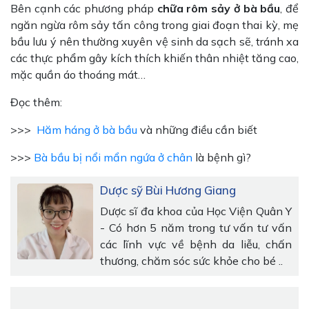
Bên cạnh các phương pháp
chữa rôm sảy ở bà bầu
, để
ngăn ngừa rôm sảy tấn công trong giai đoạn thai kỳ, mẹ
bầu lưu ý nên thường xuyên vệ sinh da sạch sẽ, tránh xa
các thực phẩm gây kích thích khiến thân nhiệt tăng cao,
mặc quần áo thoáng mát…
Đọc thêm:
>>>
Hăm háng ở bà bầu
và những điều cần biết
>>>
Bà bầu bị nổi mẩn ngứa ở chân
là bệnh gì?
Dược sỹ Bùi Hương Giang
Dược sĩ đa khoa của Học Viện Quân Y
- Có hơn 5 năm trong tư vấn tư vấn
các lĩnh vực về bệnh da liễu, chấn
thương, chăm sóc sức khỏe cho bé ..