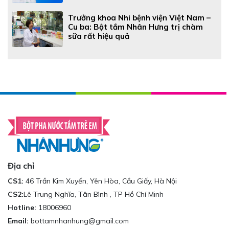
Trưởng khoa Nhi bệnh viện Việt Nam –
Cu ba: Bột tắm Nhân Hưng trị chàm
sữa rất hiệu quả
Địa chỉ
CS1:
46 Trần Kim Xuyến, Yên Hòa, Cầu Giấy, Hà Nội
CS2:
Lê Trung Nghĩa, Tân Bình , TP Hồ Chí Minh
Hotline:
18006960
Email:
bottamnhanhung@gmail.com