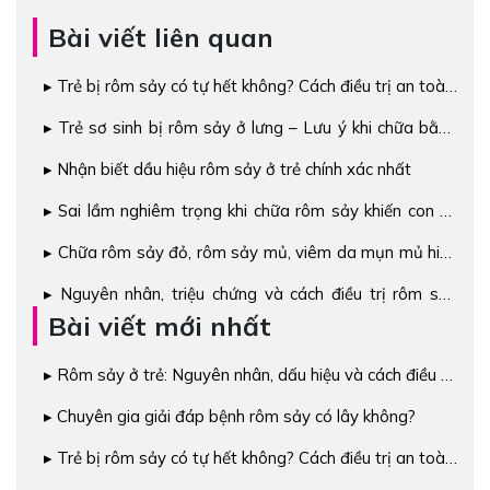
Bài viết liên quan
Trẻ bị rôm sảy có tự hết không? Cách điều trị an toàn,
hiệu quả nhất
Trẻ sơ sinh bị rôm sảy ở lưng – Lưu ý khi chữa bằng
phương pháp dân gian
Nhận biết dầu hiệu rôm sảy ở trẻ chính xác nhất
Sai lầm nghiêm trọng khi chữa rôm sảy khiến con cứ
hết rồi lại mọc
Chữa rôm sảy đỏ, rôm sảy mủ, viêm da mụn mủ hiệu
quả bằng thảo dược
Nguyên nhân, triệu chứng và cách điều trị rôm sảy
nhanh nhất ở trẻ
Bài viết mới nhất
Rôm sảy ở trẻ: Nguyên nhân, dấu hiệu và cách điều trị
hiệu quả
Chuyên gia giải đáp bệnh rôm sảy có lây không?
Trẻ bị rôm sảy có tự hết không? Cách điều trị an toàn,
hiệu quả nhất