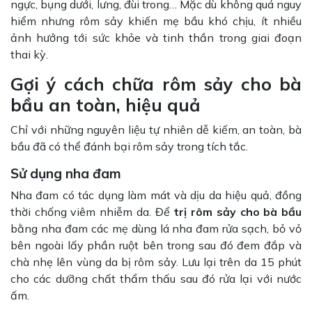
ngực, bụng dưới, lưng, đùi trong… Mặc dù không quá nguy
hiểm nhưng rôm sảy khiến mẹ bầu khó chịu, ít nhiều
ảnh hưởng tới sức khỏe và tinh thần trong giai đoạn
thai kỳ.
Gợi ý cách chữa rôm sảy cho bà
bầu an toàn, hiệu quả
Chỉ với những nguyên liệu tự nhiên dễ kiếm, an toàn, bà
bầu đã có thể đánh bại rôm sảy trong tích tắc.
Sử dụng nha đam
Nha đam có tác dụng làm mát và dịu da hiệu quả, đồng
thời chống viêm nhiễm da. Để
trị rôm sảy cho bà bầu
bằng nha đam các mẹ dùng lá nha đam rửa sạch, bỏ vỏ
bên ngoài lấy phần ruột bên trong sau đó đem đắp và
chà nhẹ lên vùng da bị rôm sảy. Lưu lại trên da 15 phút
cho các dưỡng chất thẩm thấu sau đó rửa lại với nước
ấm.