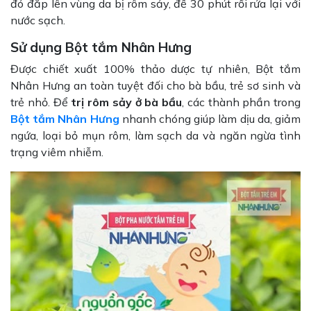
đó đắp lên vùng da bị rôm sảy, để 30 phút rồi rửa lại với
nước sạch.
Sử dụng Bột tắm Nhân Hưng
Được chiết xuất 100% thảo dược tự nhiên, Bột tắm
Nhân Hưng an toàn tuyệt đối cho bà bầu, trẻ sơ sinh và
trẻ nhỏ. Để
trị rôm sảy ở bà bầu
, các thành phần trong
Bột tắm Nhân Hưng
nhanh chóng giúp làm dịu da, giảm
ngứa, loại bỏ mụn rôm, làm sạch da và ngăn ngừa tình
trạng viêm nhiễm.