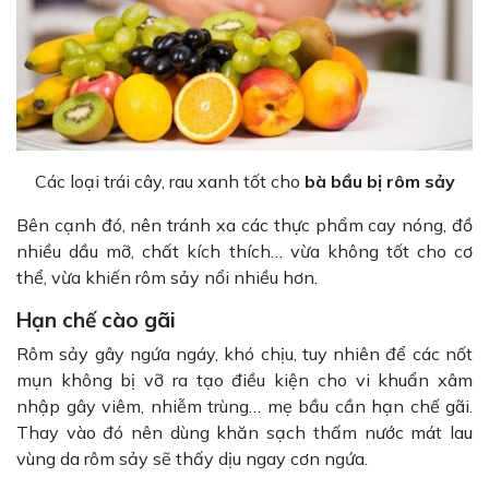
Các loại trái cây, rau xanh tốt cho
bà bầu bị rôm sảy
Bên cạnh đó, nên tránh xa các thực phẩm cay nóng, đồ
nhiều dầu mỡ, chất kích thích… vừa không tốt cho cơ
thể, vừa khiến rôm sảy nổi nhiều hơn.
Hạn chế cào gãi
Rôm sảy gây ngứa ngáy, khó chịu, tuy nhiên để các nốt
mụn không bị vỡ ra tạo điều kiện cho vi khuẩn xâm
nhập gây viêm, nhiễm trùng… mẹ bầu cần hạn chế gãi.
Thay vào đó nên dùng khăn sạch thấm nước mát lau
vùng da rôm sảy sẽ thấy dịu ngay cơn ngứa.