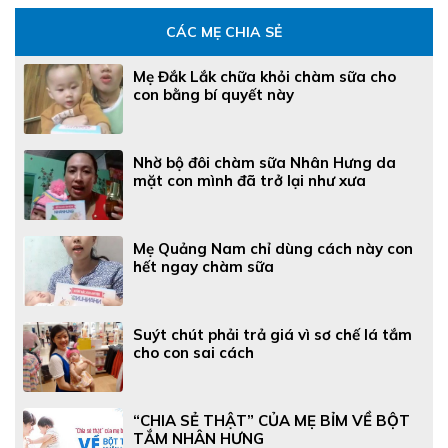
CÁC MẸ CHIA SẺ
Mẹ Đắk Lắk chữa khỏi chàm sữa cho
con bằng bí quyết này
Nhờ bộ đôi chàm sữa Nhân Hưng da
mặt con mình đã trở lại như xưa
Mẹ Quảng Nam chỉ dùng cách này con
hết ngay chàm sữa
Suýt chút phải trả giá vì sơ chế lá tắm
cho con sai cách
“CHIA SẺ THẬT” CỦA MẸ BỈM VỀ BỘT
TẮM NHÂN HƯNG