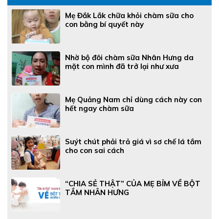
Mẹ Đắk Lắk chữa khỏi chàm sữa cho
con bằng bí quyết này
Nhờ bộ đôi chàm sữa Nhân Hưng da
mặt con mình đã trở lại như xưa
Mẹ Quảng Nam chỉ dùng cách này con
hết ngay chàm sữa
Suýt chút phải trả giá vì sơ chế lá tắm
cho con sai cách
“CHIA SẺ THẬT” CỦA MẸ BỈM VỀ BỘT
TẮM NHÂN HƯNG