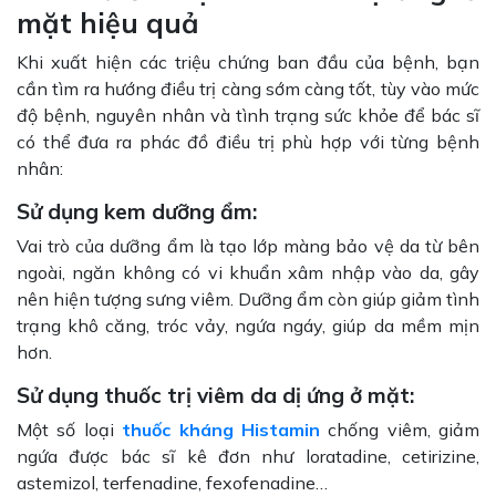
mặt hiệu quả
Khi xuất hiện các triệu chứng ban đầu của bệnh, bạn
cần tìm ra hướng điều trị càng sớm càng tốt, tùy vào mức
độ bệnh, nguyên nhân và tình trạng sức khỏe để bác sĩ
có thể đưa ra phác đồ điều trị phù hợp với từng bệnh
nhân:
Sử dụng kem dưỡng ẩm:
Vai trò của dưỡng ẩm là tạo lớp màng bảo vệ da từ bên
ngoài, ngăn không có vi khuẩn xâm nhập vào da, gây
nên hiện tượng sưng viêm. Dưỡng ẩm còn giúp giảm tình
trạng khô căng, tróc vảy, ngứa ngáy, giúp da mềm mịn
hơn.
Sử dụng thuốc trị viêm da dị ứng ở mặt:
Một số loại
thuốc kháng Histamin
chống viêm, giảm
ngứa được bác sĩ kê đơn như loratadine, cetirizine,
astemizol, terfenadine, fexofenadine…