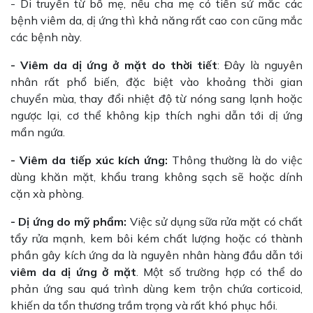
- Di truyền từ bố mẹ, nếu cha mẹ có tiền sử mắc các
bệnh viêm da, dị ứng thì khả năng rất cao con cũng mắc
các bệnh này.
- Viêm da dị ứng ở mặt do thời tiết
: Đây là nguyên
nhân rất phổ biến, đặc biệt vào khoảng thời gian
chuyển mùa, thay đổi nhiệt độ từ nóng sang lạnh hoặc
ngược lại, cơ thể không kịp thích nghi dẫn tới dị ứng
mẩn ngứa.
- Viêm da tiếp xúc kích ứng:
Thông thường là do việc
dùng khăn mặt, khẩu trang không sạch sẽ hoặc dính
cặn xà phòng.
- Dị ứng do mỹ phẩm:
Việc sử dụng sữa rửa mặt có chất
tẩy rửa mạnh, kem bôi kém chất lượng hoặc có thành
phần gây kích ứng da là nguyên nhân hàng đầu dẫn tới
viêm da dị ứng ở mặt
. Một số trường hợp có thể do
phản ứng sau quá trình dùng kem trộn chứa corticoid,
khiến da tổn thương trầm trọng và rất khó phục hồi.