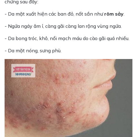
chứng sau đây:
- Da mặt xuất hiện các ban đỏ, nốt sần như
rôm sảy
.
- Ngứa ngáy âm ỉ, càng gãi càng lan rộng vùng ngứa.
- Da bong tróc, khô, nổi mạch máu do cào gãi quá nhiều.
- Da mặt nóng, sưng phù.