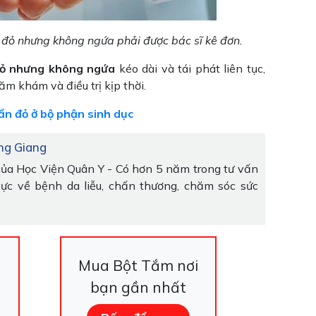
 đỏ nhưng không ngứa phải được bác sĩ kê đơn.
đỏ nhưng không ngứa
kéo dài và tái phát liên tục,
m khám và điều trị kịp thời.
mẩn đỏ ở bộ phận sinh dục
ng Giang
của Học Viện Quân Y - Có hơn 5 năm trong tư vấn
vực về bệnh da liễu, chấn thương, chăm sóc sức
Mua Bột Tắm nơi
bạn gần nhất