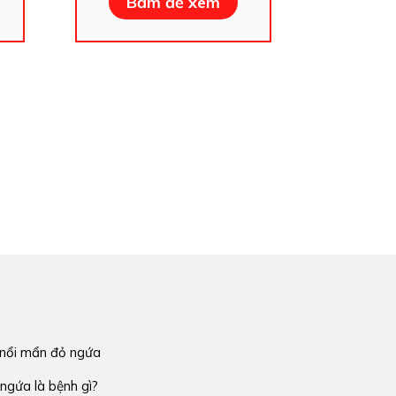
Bấm để xem
 nổi mẩn đỏ ngứa
ngứa là bệnh gì?