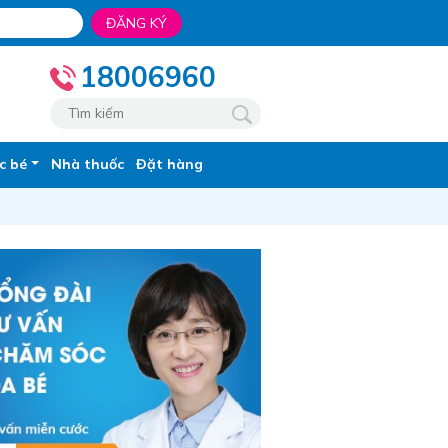
ĐĂNG KÝ
18006960
c bé
Nhà thuốc
Đặt hàng