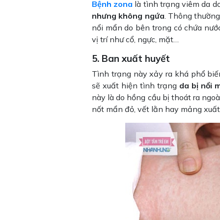
Bệnh zona
là tình trạng viêm da do
nhưng không ngứa
. Thông thường
nổi mẩn do bên trong có chứa nước 
vị trí như cổ, ngực, mặt…
5. Ban xuất huyết
Tình trạng này xảy ra khá phổ biến
sẽ xuất hiện tình trạng
da bị nổi
này là do hồng cầu bị thoát ra ngo
nốt mẩn đỏ, vết lằn hay mảng xuất h