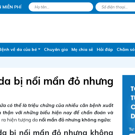
 MIỄN PHÍ
Bệnh về da của bé
Chuyên gia
Mẹ chia sẻ
Hỏi đáp
Chăm só
 da bị nổi mẩn đỏ nhưng
a có thể là triệu chứng của nhiều căn bệnh xuất
ẩn thận với những biểu hiện nay để chẩn đoán và
 ra hiện tượng da
nổi mẩn đỏ nhưng không ngứa:
 da bị nổi mẩn đỏ nhưng không