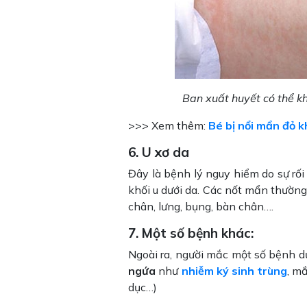
Ban xuất huyết có thể k
>>> Xem thêm:
Bé bị nổi mẩn đỏ 
6. U xơ da
Đây là bệnh lý nguy hiểm do sự rố
khối u dưới da. Các nốt mẩn thường
chân, lưng, bụng, bàn chân….
7. Một số bệnh khác:
Ngoài ra, người mắc một số bệnh d
ngứa
như
nhiễm ký sinh trùng
, m
dục…)