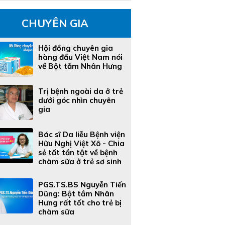
CHUYÊN GIA
Hội đồng chuyên gia
hàng đầu Việt Nam nói
về Bột tắm Nhân Hưng
Trị bệnh ngoài da ở trẻ
dưới góc nhìn chuyên
gia
Bác sĩ Da liễu Bệnh viện
Hữu Nghị Việt Xô - Chia
sẻ tất tần tật về bệnh
chàm sữa ở trẻ sơ sinh
PGS.TS.BS Nguyễn Tiến
Dũng: Bột tắm Nhân
Hưng rất tốt cho trẻ bị
chàm sữa