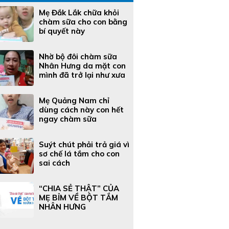
Mẹ Đắk Lắk chữa khỏi
chàm sữa cho con bằng
bí quyết này
Nhờ bộ đôi chàm sữa
Nhân Hưng da mặt con
mình đã trở lại như xưa
Mẹ Quảng Nam chỉ
dùng cách này con hết
ngay chàm sữa
Suýt chút phải trả giá vì
sơ chế lá tắm cho con
sai cách
“CHIA SẺ THẬT” CỦA
MẸ BỈM VỀ BỘT TẮM
NHÂN HƯNG