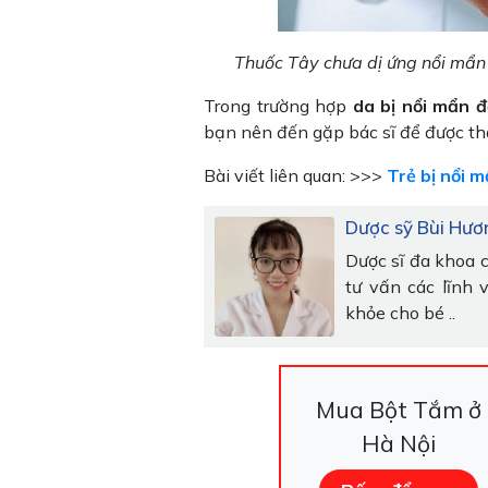
Thuốc Tây chưa dị ứng nổi mẩn
Trong trường hợp
da bị nổi mẩn 
bạn nên đến gặp bác sĩ để được thă
Bài viết liên quan: >>>
Trẻ bị nổi 
Dược sỹ Bùi Hươ
Dược sĩ đa khoa 
tư vấn các lĩnh 
khỏe cho bé ..
Mua Bột Tắm ở
Hà Nội