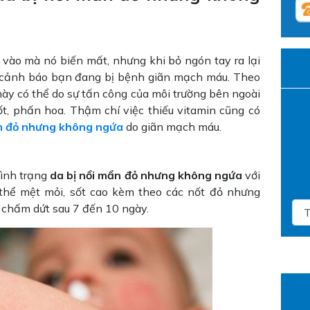
vào mà nó biến mất, nhưng khi bỏ ngón tay ra lại
ệu cảnh báo bạn đang bị bệnh giãn mạch máu. Theo
ày có thể do sự tấn công của môi trường bên ngoài
ốt, phấn hoa. Thậm chí việc thiếu vitamin cũng có
ẩn đỏ nhưng không ngứa
do giãn mạch máu.
tình trạng
da bị nổi mẩn đỏ nhưng không ngứa
với
 thể mệt mỏi, sốt cao kèm theo các nốt đỏ nhưng
 chấm dứt sau 7 đến 10 ngày.