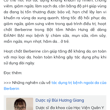
Có thể nói, với tác dụng kháng khuẩn tự nhiên, chống
viêm, giảm ngứa, làm sạch da, cân bằng độ pH giúp vùng
da đang bị tổn thương được bảo vệ, hạn chế lây lan vi
khuẩn ra vùng da xung quanh, tăng tốc độ hồi phục da,
giảm ngứa, giảm sưng viêm trong quá trình điều trị, hoạt
chất Berberine trong Bột tắm Nhân Hưng dễ dàng
ĐÁNH BẠI mọi bệnh lý chàm sữa, mụn sữa, rôm sảy,
mẩn ngứa, mụn nhọt, hăm da… ở trẻ.
Hoạt chất Berberine còn giúp tăng đề kháng da, an toàn
với mọi loại da, hoàn toàn không gây tác dụng phụ khi
sử dụng dài ngày.
Đọc thêm:
>>> Những nghiên cứu về
tác dụng trị bệnh ngoài da của
Berberin
Dược sỹ Bùi Hương Giang
Dược sĩ đa khoa của Học Viện Quân Y