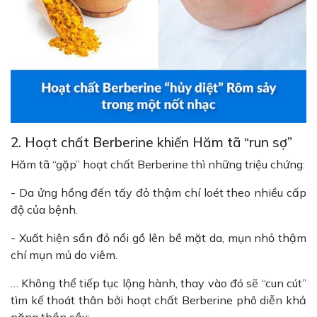
2. Hoạt chất Berberine khiến Hăm tã “run sợ”
Hăm tã “gặp” hoạt chất Berberine thì những triệu chứng:
- Da ửng hồng đến tấy đỏ thậm chí loét theo nhiều cấp
độ của bệnh.
- Xuất hiện sẩn đỏ nổi gồ lên bề mặt da, mụn nhỏ thậm
chí mụn mủ do viêm.
… Không thể tiếp tục lộng hành, thay vào đó sẽ “cun cút”
tìm kế thoát thân bởi hoạt chất Berberine phô diễn khả