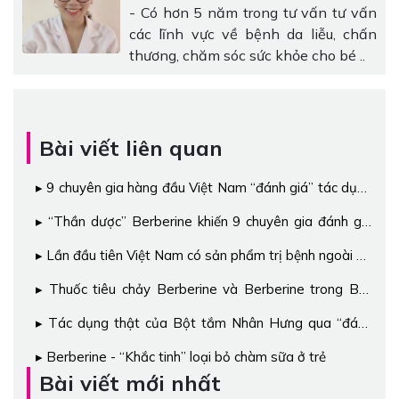
- Có hơn 5 năm trong tư vấn tư vấn
các lĩnh vực về bệnh da liễu, chấn
thương, chăm sóc sức khỏe cho bé ..
Bài viết liên quan
9 chuyên gia hàng đầu Việt Nam “đánh giá” tác dụng
trị bệnh ngoài da của Berberine
“Thần dược” Berberine khiến 9 chuyên gia đánh giá
cao và khuyên dùng có gì đặc biệt?
Lần đầu tiên Việt Nam có sản phẩm trị bệnh ngoài da
cho bé chứa Berberine
Thuốc tiêu chảy Berberine và Berberine trong Bột
tắm Nhân Hưng có gì khác nhau?
Tác dụng thật của Bột tắm Nhân Hưng qua “đánh
giá” của các PGS.TS.BS hàng đầu Việt Nam
Berberine - “Khắc tinh” loại bỏ chàm sữa ở trẻ
Bài viết mới nhất