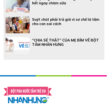
hết ngay chàm sữa
Suýt chút phải trả giá vì sơ chế lá tắm
cho con sai cách
“CHIA SẺ THẬT” CỦA MẸ BỈM VỀ BỘT
TẮM NHÂN HƯNG