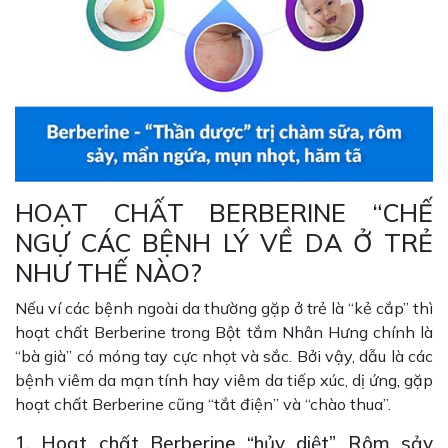
HOẠT CHẤT BERBERINE “CHẾ
NGỰ CÁC BỆNH LÝ VỀ DA Ở TRẺ
NHƯ THẾ NÀO?
Nếu ví các bệnh ngoài da thường gặp ở trẻ là “kẻ cắp” thì
hoạt chất Berberine trong Bột tắm Nhân Hưng chính là
“bà già” có móng tay cực nhọt và sắc. Bởi vậy, dẫu là các
bệnh viêm da mạn tính hay viêm da tiếp xúc, dị ứng, gặp
hoạt chất Berberine cũng “tắt điện” và “chào thua”.
1. Hoạt chất Berberine “hủy diệt” Rôm sảy