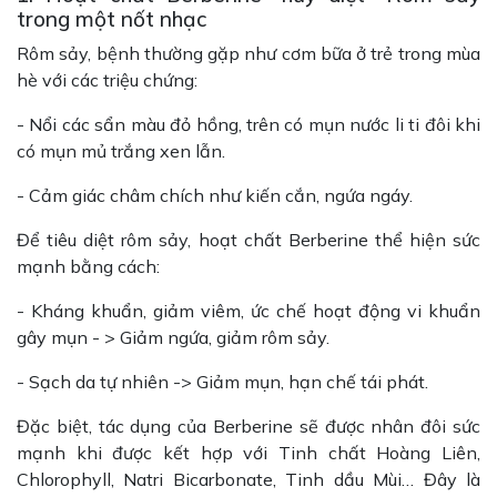
trong một nốt nhạc
Rôm sảy, bệnh thường gặp như cơm bữa ở trẻ trong mùa
hè với các triệu chứng:
- Nổi các sẩn màu đỏ hồng, trên có mụn nước li ti đôi khi
có mụn mủ trắng xen lẫn.
- Cảm giác châm chích như kiến cắn, ngứa ngáy.
Để tiêu diệt rôm sảy, hoạt chất Berberine thể hiện sức
mạnh bằng cách:
- Kháng khuẩn, giảm viêm, ức chế hoạt động vi khuẩn
gây mụn - > Giảm ngứa, giảm rôm sảy.
- Sạch da tự nhiên -> Giảm mụn, hạn chế tái phát.
Đặc biệt, tác dụng của Berberine sẽ được nhân đôi sức
mạnh khi được kết hợp với Tinh chất Hoàng Liên,
Chlorophyll, Natri Bicarbonate, Tinh dầu Mùi… Đây là