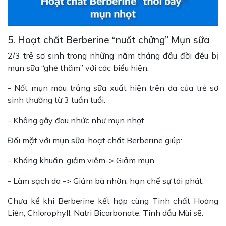
5. Hoạt chất Berberine “nuốt chửng” Mụn sữa
2/3 trẻ sơ sinh trong những năm tháng đầu đời đều bị
mụn sữa “ghé thăm” với các biểu hiện:
- Nốt mụn màu trắng sữa xuất hiện trên da của trẻ sơ
sinh thường từ 3 tuần tuổi.
- Không gây đau nhức như mụn nhọt.
Đối mặt với mụn sữa, hoạt chất Berberine giúp:
- Kháng khuẩn, giảm viêm-> Giảm mụn.
- Làm sạch da -> Giảm bã nhờn, hạn chế sự tái phát.
Chưa kể khi Berberine kết hợp cùng Tinh chất Hoàng
Liên, Chlorophyll, Natri Bicarbonate, Tinh dầu Mùi sẽ: