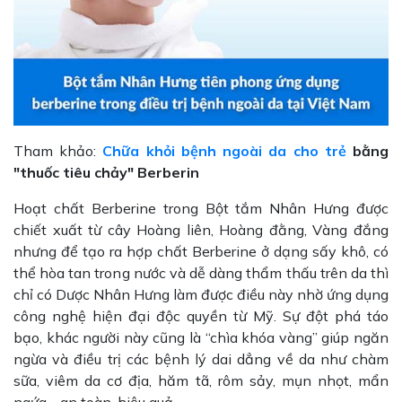
Tham khảo:
Chữa khỏi bệnh ngoài da cho trẻ
bằng
"thuốc tiêu chảy" Berberin
Hoạt chất Berberine trong Bột tắm Nhân Hưng được
chiết xuất từ cây Hoàng liên, Hoàng đằng, Vàng đắng
nhưng để tạo ra hợp chất Berberine ở dạng sấy khô, có
thể hòa tan trong nước và dễ dàng thẩm thấu trên da thì
chỉ có Dược Nhân Hưng làm được điều này nhờ ứng dụng
công nghệ hiện đại độc quyền từ Mỹ. Sự đột phá táo
bạo, khác người này cũng là “chìa khóa vàng” giúp ngăn
ngừa và điều trị các bệnh lý dai dẳng về da như chàm
sữa, viêm da cơ địa, hăm tã, rôm sảy, mụn nhọt, mẩn