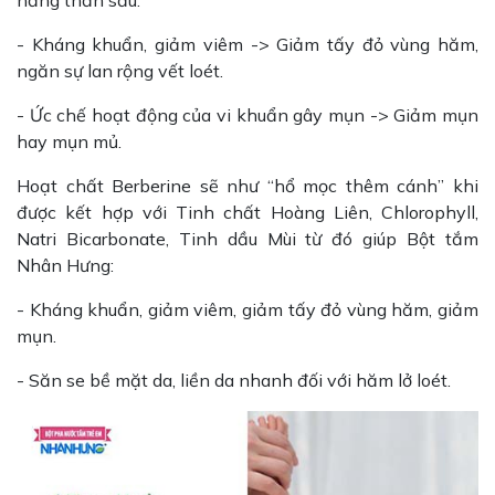
năng thần sầu:
- Kháng khuẩn, giảm viêm -> Giảm tấy đỏ vùng hăm,
ngăn sự lan rộng vết loét.
- Ức chế hoạt động của vi khuẩn gây mụn -> Giảm mụn
hay mụn mủ.
Hoạt chất Berberine sẽ như “hổ mọc thêm cánh” khi
được kết hợp với Tinh chất Hoàng Liên, Chlorophyll,
Natri Bicarbonate, Tinh dầu Mùi từ đó giúp Bột tắm
Nhân Hưng:
- Kháng khuẩn, giảm viêm, giảm tấy đỏ vùng hăm, giảm
mụn.
- Săn se bề mặt da, liền da nhanh đối với hăm lở loét.