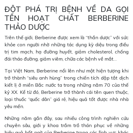
ĐỘT PHÁ TRỊ BỆNH VỀ DA GỌI
TÊN HOẠT CHẤT BERBERINE
THẢO DƯỢC
Trên thế giới, Berberine được xem là “thần dược” với sức
khỏe con người nhờ những tác dụng kỳ diệu trong điều
trị tim mạch, hạ đường huyết, giảm cholesterol, chống
đái tháo đường, giảm viêm, chữa các bệnh về mắt…
Tại Việt Nam, Berberine nổi lên như một hiện tượng khi
trở thành “siêu anh hùng” trong chiến tích dập tắt dịch
kiết lị ở miền Bắc nước ta trong những năm 70 của thế
kỷ XX. Kể từ đó, Berberine trở thành cái tên quen thuộc,
loại thuốc “quốc dân” giá rẻ, hiệu quả tốt được nhà nhà
yêu mến.
Những năm gần đây, sau nhiều công trình nghiên cứu
chuyên sâu, giới y khoa trầm trồ thán phục về những
hiệu quả bất ngờ của Berberine trong các lĩnh vực khác