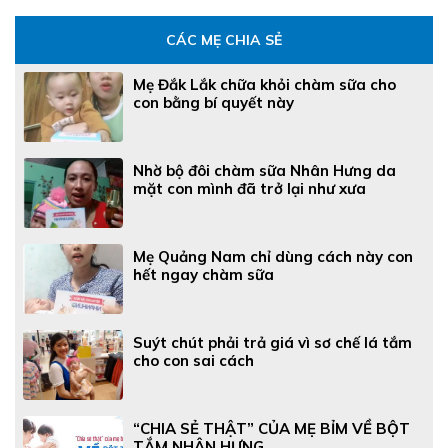
CÁC MẸ CHIA SẺ
Mẹ Đắk Lắk chữa khỏi chàm sữa cho
con bằng bí quyết này
Nhờ bộ đôi chàm sữa Nhân Hưng da
mặt con mình đã trở lại như xưa
Mẹ Quảng Nam chỉ dùng cách này con
hết ngay chàm sữa
Suýt chút phải trả giá vì sơ chế lá tắm
cho con sai cách
“CHIA SẺ THẬT” CỦA MẸ BỈM VỀ BỘT
TẮM NHÂN HƯNG