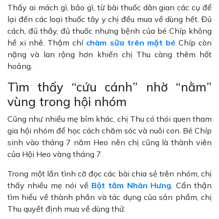
Thấy ai mách gì, bảo gì, từ bài thuốc dân gian các cụ để
lại đến các loại thuốc tây y chị đều mua về dùng hết. Đủ
cách, đủ thầy, đủ thuốc nhưng bệnh của bé Chíp không
hề xi nhê. Thậm chí
chàm sữa trên mặt bé
Chíp còn
nặng và lan rộng hơn khiến chị Thu càng thêm hốt
hoảng.
Tìm thấy “cứu cánh” nhờ “nằm”
vùng trong hội nhóm
Cũng như nhiều mẹ bỉm khác, chị Thu có thói quen tham
gia hội nhóm để học cách chăm sóc và nuôi con. Bé Chíp
sinh vào tháng 7 năm Heo nên chị cũng là thành viên
của Hội Heo vàng tháng 7.
Trong một lần tình cờ đọc các bài chia sẻ trên nhóm, chị
thấy nhiều mẹ nói về
Bột tắm Nhân Hưng
. Cẩn thận
tìm hiểu về thành phần và tác dụng của sản phẩm, chị
Thu quyết định mua về dùng thử.