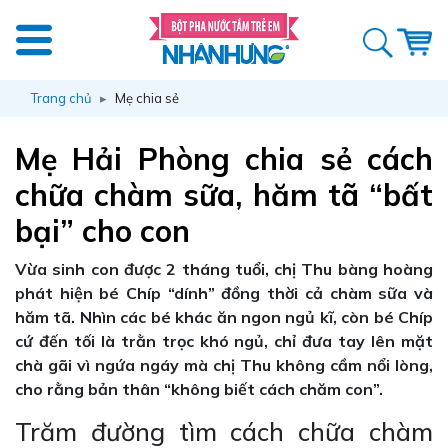
Trang chủ
Mẹ chia sẻ
Mẹ Hải Phòng chia sẻ cách
chữa chàm sữa, hăm tã “bất
bại” cho con
Vừa sinh con được 2 tháng tuổi, chị Thu bàng hoàng
phát hiện bé Chíp “dính” đồng thời cả chàm sữa và
hăm tã. Nhìn các bé khác ăn ngon ngủ kĩ, còn bé Chíp
cứ đến tối là trằn trọc khó ngủ, chỉ đưa tay lên mặt
chà gãi vì ngứa ngáy mà chị Thu không cầm nổi lòng,
cho rằng bản thân “không biết cách chăm con”.
Trăm đường tìm cách chữa chàm