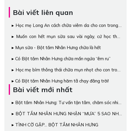
Bài viết liên quan
Học mẹ Long An cách chữa viêm da cho con trong 6
ngày nhờ hoạt chất Berberine
Muốn con hết mụn sữa sau vài ngày, cứ học theo
cách chữa của mẹ Mai
Mụn sữa - Bột tắm Nhân Hưng chữa là hết
Có Bột tắm Nhân Hưng chữa mẩn ngứa “êm ru”
Học mẹ bỉm thông thái chữa mụn nhọt cho con trong
“1 nốt nhạc”
Có Bột tắm Nhân Hưng hăm tã chạy đằng trời!
Bài viết mới nhất
Bột tắm Nhân Hưng: Tư vấn tận tâm, chăm sóc nhiệt
tình, an toàn, hiệu quả
BỘT TẮM NHÂN HƯNG NHẬN “MƯA” 5 SAO NHỜ
HIỆU QUẢ “THẦN TỐC”
TÌNH CỜ GẶP... BỘT TẮM NHÂN HƯNG