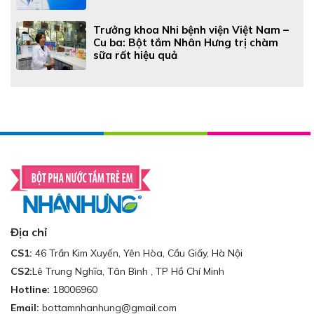
Trưởng khoa Nhi bệnh viện Việt Nam –
Cu ba: Bột tắm Nhân Hưng trị chàm
sữa rất hiệu quả
Địa chỉ
CS1:
46 Trần Kim Xuyến, Yên Hòa, Cầu Giấy, Hà Nội
CS2:
Lê Trung Nghĩa, Tân Bình , TP Hồ Chí Minh
Hotline:
18006960
Email:
bottamnhanhung@gmail.com