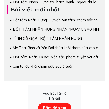
Bột tắm Nhân Hưng trị “bách bệnh” ngoài da là có
thật!
Bài viết mới nhất
Bột tắm Nhân Hưng: Tư vấn tận tâm, chăm sóc nhiệt
tình, an toàn, hiệu quả
BỘT TẮM NHÂN HƯNG NHẬN “MƯA” 5 SAO NHỜ
HIỆU QUẢ “THẦN TỐC”
TÌNH CỜ GẶP... BỘT TẮM NHÂN HƯNG
Mẹ Thái Bình và Yên Bái chữa khỏi chàm sữa cho con
nhờ cách này
Bột tắm Nhân Hưng: Một sản phẩm tuyệt vời dành
cho các bé
Con tôi đã khỏi chàm sữa sau 1 tuần
Mua Bột Tắm ở
Hà Nội
Bấm để xem