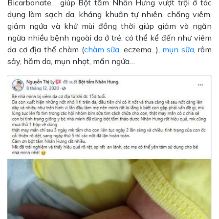
Bicarbonate… giúp Bột tắm Nhân Hưng vượt trội ở tác
dụng làm sạch da, kháng khuẩn tự nhiên, chống viêm,
giảm ngứa và khử mùi đồng thời giúp giảm và ngăn
ngừa nhiều bệnh ngoài da ở trẻ, có thể kể đến như viêm
da cơ địa thể chàm (
chàm sữa
, eczema...),
mụn sữa
, rôm
sảy, hăm da, mụn nhọt, mẩn ngứa…