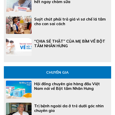
hết ngay chàm sữa
Suýt chút phải trả giá vì sơ chế lá tắm
cho con sai cách
“CHIA SẺ THẬT” CỦA MẸ BỈM VỀ BỘT
TẮM NHÂN HƯNG
CHUYÊN GIA
Hội đồng chuyên gia hàng đầu Việt
Nam nói về Bột tắm Nhân Hưng
Trị bệnh ngoài da ở trẻ dưới góc nhìn
chuyên gia