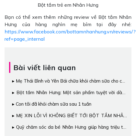
Bột tắm trẻ em Nhân Hưng
Bạn có thể xem thêm những review về Bột tắm Nhân
Hưng của hàng nghìn mẹ bỉm tại đây nhé:
https://www.facebook.com/bottamnhanhung.vn/reviews/?
ref=page_internal
Bài viết liên quan
Mẹ Thái Bình và Yên Bái chữa khỏi chàm sữa cho con
nhờ cách này
Bột tắm Nhân Hưng: Một sản phẩm tuyệt vời dành
cho các bé
Con tôi đã khỏi chàm sữa sau 1 tuần
MẸ XIN LỖI VÌ KHÔNG BIẾT TỚI BỘT TẮM NHÂN
HƯNG SỚM HƠN!!!
Quỹ chăm sóc da bé Nhân Hưng giúp hàng triệu trẻ
em Việt thoát khỏi bệnh ngoài da