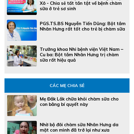
Xô - Chia sẻ tất tần tật về bệnh chàm
sữa ở trẻ sơ sinh
PGS.TS.BS Nguyễn Tiến Dũng: Bột tắm
Nhân Hưng rất tốt cho trẻ bị chàm sữa
Trưởng khoa Nhi bệnh viện Việt Nam –
Cu ba: Bột tắm Nhân Hưng trị chàm
sữa rất hiệu quả
CÁC MẸ CHIA SẺ
Mẹ Đắk Lắk chữa khỏi chàm sữa cho
con bằng bí quyết này
Nhờ bộ đôi chàm sữa Nhân Hưng da
mặt con mình đã trở lại như xưa