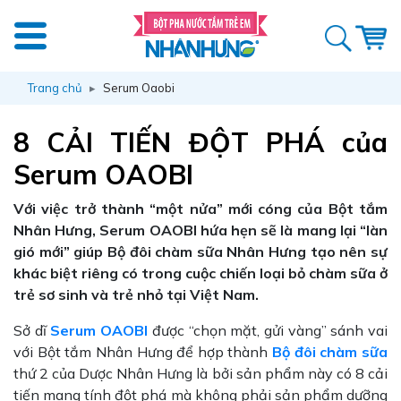
Trang chủ
Serum Oaobi
8 CẢI TIẾN ĐỘT PHÁ của
Serum OAOBI
Với việc trở thành “một nửa” mới cóng của Bột tắm
Nhân Hưng, Serum OAOBI hứa hẹn sẽ là mang lại “làn
gió mới” giúp Bộ đôi chàm sữa Nhân Hưng tạo nên sự
khác biệt riêng có trong cuộc chiến loại bỏ chàm sữa ở
trẻ sơ sinh và trẻ nhỏ tại Việt Nam.
Sở dĩ
Serum OAOBI
được “chọn mặt, gửi vàng” sánh vai
với Bột tắm Nhân Hưng để hợp thành
Bộ đôi chàm sữa
thứ 2 của Dược Nhân Hưng là bởi sản phẩm này có 8 cải
tiến mang tính đột phá mà không phải sản phẩm dưỡng