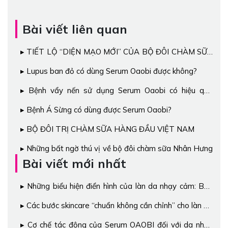
Bài viết liên quan
TIẾT LỘ “DIỆN MẠO MỚI” CỦA BỘ ĐÔI CHÀM SỮA
NHÂN HƯNG
Lupus ban đỏ có dùng Serum Oaobi được không?
Bệnh vẩy nến sử dụng Serum Oaobi có hiệu quả
không?
Bệnh Á Sừng có dùng được Serum Oaobi?
BỘ ĐÔI TRỊ CHÀM SỮA HÀNG ĐẦU VIỆT NAM
Những bất ngờ thú vị về bộ đôi chàm sữa Nhân Hưng
Bài viết mới nhất
Những biểu hiện điển hình của làn da nhạy cảm: Bạn
đã biết chưa?
Các bước skincare “chuẩn không cần chỉnh” cho làn da
nhạy cảm
Cơ chế tác động của Serum OAOBI đối với da nhạy