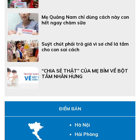
Mẹ Quảng Nam chỉ dùng cách này con
hết ngay chàm sữa
Suýt chút phải trả giá vì sơ chế lá tắm
cho con sai cách
“CHIA SẺ THẬT” CỦA MẸ BỈM VỀ BỘT
TẮM NHÂN HƯNG
ĐIỂM BÁN
Hà Nội
Hải Phòng