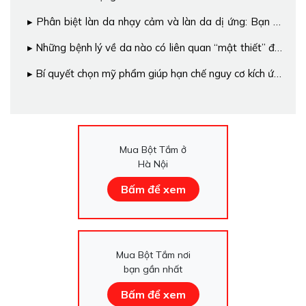
cảm
Phân biệt làn da nhạy cảm và làn da dị ứng: Bạn đã
biết cách chưa?
Những bệnh lý về da nào có liên quan “mật thiết” đến
da nhạy cảm?
Bí quyết chọn mỹ phẩm giúp hạn chế nguy cơ kích ứng
cho làn da nhạy cảm
Mua Bột Tắm ở
Hà Nội
Bấm để xem
Mua Bột Tắm nơi
bạn gần nhất
Bấm để xem