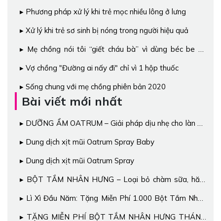
ký ngay!!!
Phương pháp xử lý khi trẻ mọc nhiều lông ở lưng
Xử lý khi trẻ sơ sinh bị nóng trong người hiệu quả
Mẹ chồng nói tôi “giết cháu bà” vì dùng béc be rin
chữa chàm sữa cho con
Vợ chồng "Đường ai nấy đi" chỉ vì 1 hộp thuốc
Sống chung với mẹ chồng phiên bản 2020
Bài viết mới nhất
DƯỠNG ẨM OATRUM – Giải pháp dịu nhẹ cho làn da
nhạy cảm
Dung dịch xịt mũi Oatrum Spray Baby
Dung dịch xịt mũi Oatrum Spray
BỘT TẮM NHÂN HƯNG – Loại bỏ chàm sữa, hăm
tã, rôm sảy, mụn nhọt…sau 3-5 ngày
Lì Xì Đầu Năm: Tặng Miễn Phí 1.000 Bột Tắm Nhân
Hưng Cho Bé
TẶNG MIỄN PHÍ BỘT TẮM NHÂN HƯNG THÁNG