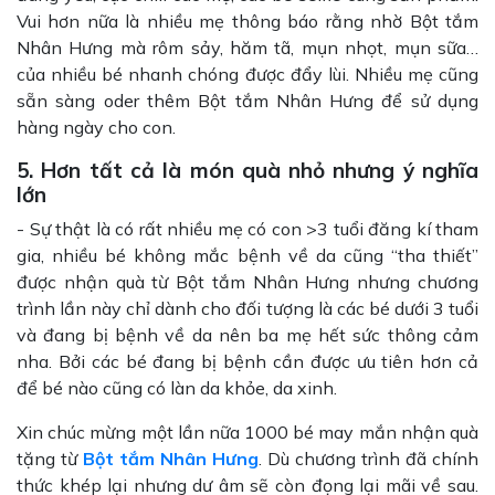
Vui hơn nữa là nhiều mẹ thông báo rằng nhờ Bột tắm
Nhân Hưng mà rôm sảy, hăm tã, mụn nhọt, mụn sữa…
của nhiều bé nhanh chóng được đẩy lùi. Nhiều mẹ cũng
sẵn sàng oder thêm Bột tắm Nhân Hưng để sử dụng
hàng ngày cho con.
5. Hơn tất cả là món quà nhỏ nhưng ý nghĩa
lớn
- Sự thật là có rất nhiều mẹ có con >3 tuổi đăng kí tham
gia, nhiều bé không mắc bệnh về da cũng “tha thiết”
được nhận quà từ Bột tắm Nhân Hưng nhưng chương
trình lần này chỉ dành cho đối tượng là các bé dưới 3 tuổi
và đang bị bệnh về da nên ba mẹ hết sức thông cảm
nha. Bởi các bé đang bị bệnh cần được ưu tiên hơn cả
để bé nào cũng có làn da khỏe, da xinh.
Xin chúc mừng một lần nữa 1000 bé may mắn nhận quà
tặng từ
Bột tắm Nhân Hưng
. Dù chương trình đã chính
thức khép lại nhưng dư âm sẽ còn đọng lại mãi về sau.