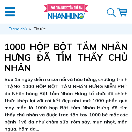
Trang chủ
Tin tức
1000 HỘP BỘT TẮM NHÂN
HƯNG ĐÃ TÌM THẤY CHỦ
NHÂN
Sau 15 ngày diễn ra sôi nổi và hào hứng, chương trình
“TẶNG 1000 HỘP BỘT TẮM NHÂN HƯNG MIỄN PHÍ”
do Nhãn hàng Bột tắm Nhân Hưng tổ chức đã chính
thức khép lại với cái kết đẹp như mơ: 1000 phần quà
may mắn là 1000 hộp Bột tắm Nhân Hưng đã tìm
thấy chủ nhân và được trao tận tay 1000 bé mắc các
bệnh lí về da như chàm sữa, rôm sảy, mụn nhọt, mẩn
ngứa, hăm da…