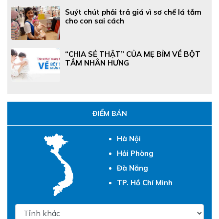
Suýt chút phải trả giá vì sơ chế lá tắm
cho con sai cách
“CHIA SẺ THẬT” CỦA MẸ BỈM VỀ BỘT
TẮM NHÂN HƯNG
ĐIỂM BÁN
Hà Nội
Hải Phòng
Đà Nẵng
TP. Hồ Chí Minh