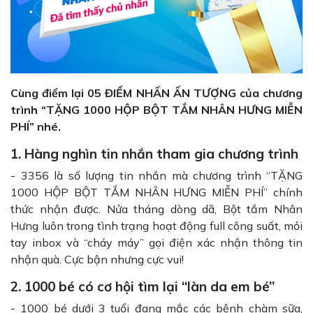
Cùng điểm lại 05 ĐIỂM NHẤN ẤN TƯỢNG của chương
trình “TẶNG 1000 HỘP BỘT TẮM NHÂN HƯNG MIỄN
PHÍ” nhé.
1. Hàng nghìn tin nhắn tham gia chương trình
- 3356 là số lượng tin nhắn mà chương trình “TẶNG
1000 HỘP BỘT TẮM NHÂN HƯNG MIỄN PHÍ” chính
thức nhận được. Nửa tháng dòng dã, Bột tắm Nhân
Hưng luôn trong tình trạng hoạt động full công suất, mỏi
tay inbox và “cháy máy” gọi điện xác nhận thông tin
nhận quà. Cực bận nhưng cực vui!
2. 1000 bé có cơ hội tìm lại “làn da em bé”
- 1000 bé dưới 3 tuổi đang mắc các bệnh chàm sữa,