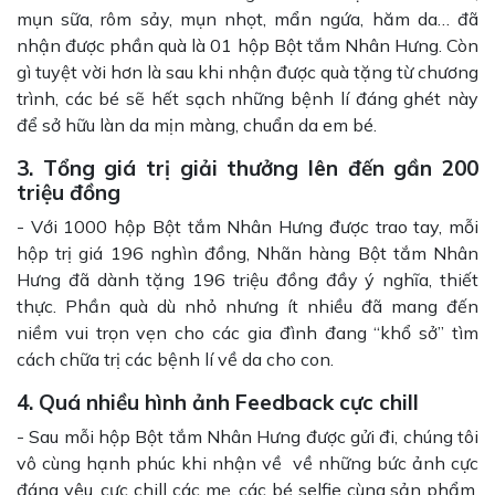
mụn sữa, rôm sảy, mụn nhọt, mẩn ngứa, hăm da… đã
nhận được phần quà là 01 hộp Bột tắm Nhân Hưng. Còn
gì tuyệt vời hơn là sau khi nhận được quà tặng từ chương
trình, các bé sẽ hết sạch những bệnh lí đáng ghét này
để sở hữu làn da mịn màng, chuẩn da em bé.
3. Tổng giá trị giải thưởng lên đến gần 200
triệu đồng
- Với 1000 hộp Bột tắm Nhân Hưng được trao tay, mỗi
hộp trị giá 196 nghìn đồng, Nhãn hàng Bột tắm Nhân
Hưng đã dành tặng 196 triệu đồng đầy ý nghĩa, thiết
thực. Phần quà dù nhỏ nhưng ít nhiều đã mang đến
niềm vui trọn vẹn cho các gia đình đang “khổ sở” tìm
cách chữa trị các bệnh lí về da cho con.
4. Quá nhiều hình ảnh Feedback cực chill
- Sau mỗi hộp Bột tắm Nhân Hưng được gửi đi, chúng tôi
vô cùng hạnh phúc khi nhận về về những bức ảnh cực
đáng yêu, cực chill các mẹ, các bé selfie cùng sản phẩm.