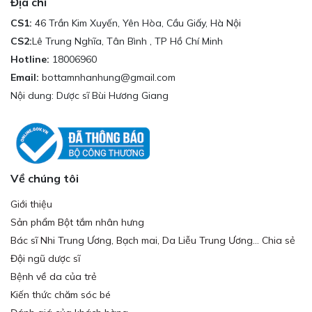
Địa chỉ
CS1:
46 Trần Kim Xuyến, Yên Hòa, Cầu Giấy, Hà Nội
CS2:
Lê Trung Nghĩa, Tân Bình , TP Hồ Chí Minh
Hotline:
18006960
Email:
bottamnhanhung@gmail.com
Nội dung: Dược sĩ Bùi Hương Giang
Về chúng tôi
Giới thiệu
Sản phẩm Bột tắm nhân hưng
Bác sĩ Nhi Trung Ương, Bạch mai, Da Liễu Trung Ương... Chia sẻ
Đội ngũ dược sĩ
Bệnh về da của trẻ
Kiến thức chăm sóc bé