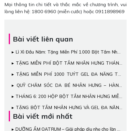
Mọi thông tin chi tiết và thắc mắc về chương trình, vui
lòng liên hệ: 1800 6960 (miễn cước) hoặc 0911898969
Bài viết liên quan
Lì Xì Đầu Năm: Tặng Miễn Phí 1.000 Bột Tắm Nhân
Hưng Cho Bé
TẶNG MIỄN PHÍ BỘT TẮM NHÂN HƯNG THÁNG
11
TẶNG MIỄN PHÍ 1000 TUÝT GEL ĐA NĂNG TRỊ
BỆNH NGOÀI DA CHO BÉ
QUỸ CHĂM SÓC DA BÉ NHÂN HƯNG – HÀNH
TRÌNH BẢO VỆ NHỮNG LÀN DA XINH
THÁNG 6: 200 HỘP BỘT TẮM NHÂN HƯNG MIỄN
PHÍ ĐÃ ĐẾN TAY CÁC BÉ
TẶNG BỘT TẮM NHÂN HƯNG VÀ GEL ĐA NĂNG
MIỄN PHÍ
Bài viết mới nhất
DƯỠNG ẨM OATRUM – Giải pháp dịu nhẹ cho làn da