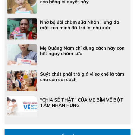
con bằng bí quyết này
Nhờ bộ đôi chàm sữa Nhân Hưng da
mặt con mình đã trở lại như xưa
Mẹ Quảng Nam chỉ dùng cách này con
hết ngay chàm sữa
Suýt chút phải trả giá vì sơ chế lá tắm
cho con sai cách
“CHIA SẺ THẬT” CỦA MẸ BỈM VỀ BỘT
TẮM NHÂN HƯNG