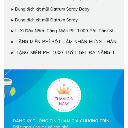
nhạy cảm
Dung dịch xịt mũi Oatrum Spray Baby
Dung dịch xịt mũi Oatrum Spray
Lì Xì Đầu Năm: Tặng Miễn Phí 1.000 Bột Tắm Nhân
Hưng Cho Bé
TẶNG MIỄN PHÍ BỘT TẮM NHÂN HƯNG THÁNG
11
TẶNG MIỄN PHÍ 1000 TUÝT GEL ĐA NĂNG TRỊ
BỆNH NGOÀI DA CHO BÉ
ĐĂNG KÝ THÔNG TIN THAM GIA CHƯƠNG TRÌNH
Đối tượng: Cha mẹ có con nhỏ.