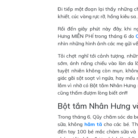
Đi tiếp một đoạn lại thấy những c
khiết, cúc vàng rực rỡ, hồng kiêu sa
Rồi đến giây phút này đây, khi n
Hưng MIỄN PHÍ trong tháng 6 do
nhìn những hình ảnh các mẹ gửi về 
Tôi chợt nghĩ tới cảnh tượng, nhữ
sớm, ánh nắng chiếu vào làn da l
tuyệt nhiên không còn mụn, khôn
giác gãi sột soạt vì ngứa, hay mế
lắm vì nhờ có Bột tắm Nhân Hưng
cũng thấm đượm lòng biết ơn!!!
Bột tắm Nhân Hưng v
Trong tháng 6, Qũy chăm sóc da 
sữa, không
hăm tã
cho các bé. T
đến tay 100 bé mắc chàm sữa và 1