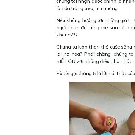
chúng tôi nhận được chính là những
làn da trắng trẻo, mịn màng.
Nếu không hướng tới những giá trị 
người bạn để cùng mẹ san sẻ nhữ
không???
Chúng ta luôn than thở cuộc sống 
lại nở hoa? Phải chăng, chúng t
BIẾT ƠN với những điều nhỏ nhặt 
Và tôi gọi tháng 6 là lời nói thật 