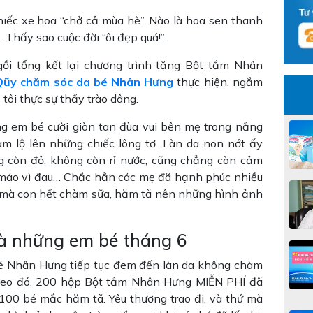
hiếc xe hoa “chở cả mùa hè”. Nào là hoa sen thanh
… Thấy sao cuộc đời “ôi đẹp quá!”.
gồi tổng kết lại chương trình tặng Bột tắm Nhân
Qũy chăm sóc da bé Nhân Hưng
thực hiện, ngắm
tôi thực sự thấy trào dâng.
ng em bé cười giòn tan đùa vui bên mẹ trong nắng
àm lộ lên những chiếc lông tơ. Làn da non nớt ấy
g còn đỏ, không còn rỉ nước, cũng chẳng còn cảm
u máo vì đau… Chắc hẳn các mẹ đã hạnh phúc nhiều
 mà con hết chàm sữa, hăm tã nên những hình ảnh
à những em bé tháng 6
bé Nhân Hưng tiếp tục đem đến làn da không chàm
heo đó, 200 hộp Bột tắm Nhân Hưng MIỄN PHÍ đã
00 bé mắc hăm tã. Yêu thương trao đi, và thứ mà