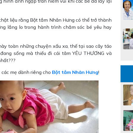
 hình ảnh ngập tràn niềm vui khi các bé đã lấy lại
thật liệu rằng Bột tắm Nhân Hưng có thể trở thành
ng lắng lo trong hành trình chăm sóc bé yêu hay
này toàn những chuyện xấu xa, thế tại sao cây táo
a đang sống mà thiếu đi cái tâm YÊU THƯƠNG và
nhất???
của các mẹ dành riêng cho
Bột tắm Nhân Hưng
!