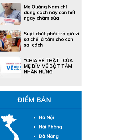
Mẹ Quảng Nam chỉ
dùng cách này con hết
ngay chàm sữa
Suýt chút phải trả giá vì
sơ chế lá tắm cho con
sai cách
“CHIA SẺ THẬT” CỦA
MẸ BỈM VỀ BỘT TẮM
NHÂN HƯNG
ĐIỂM BÁN
Hà Nội
Hải Phòng
Đà Nẵng