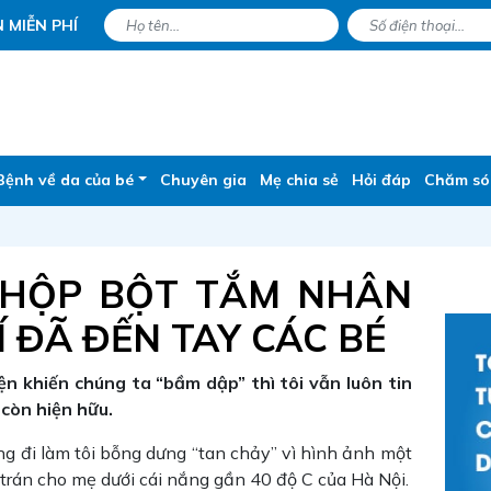
 MIỄN PHÍ
Bệnh về da của bé
Chuyên gia
Mẹ chia sẻ
Hỏi đáp
Chăm só
0 HỘP BỘT TẮM NHÂN
 ĐÃ ĐẾN TAY CÁC BÉ
n khiến chúng ta “bầm dập” thì tôi vẫn luôn tin
còn hiện hữu.
 đi làm tôi bỗng dưng “tan chảy” vì hình ảnh một
n trán cho mẹ dưới cái nắng gần 40 độ C của Hà Nội.