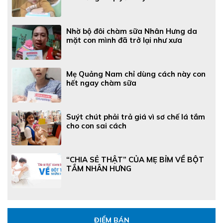
Nhờ bộ đôi chàm sữa Nhân Hưng da
mặt con mình đã trở lại như xưa
Mẹ Quảng Nam chỉ dùng cách này con
hết ngay chàm sữa
Suýt chút phải trả giá vì sơ chế lá tắm
cho con sai cách
“CHIA SẺ THẬT” CỦA MẸ BỈM VỀ BỘT
TẮM NHÂN HƯNG
ĐIỂM BÁN