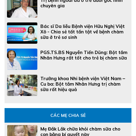
Trị bệnh ngoài da ở trẻ dưới góc nhìn
chuyên gia
Bác sĩ Da liễu Bệnh viện Hữu Nghị Việt
Xô - Chia sẻ tất tần tật về bệnh chàm
sữa ở trẻ sơ sinh
PGS.TS.BS Nguyễn Tiến Dũng: Bột tắm
Nhân Hưng rất tốt cho trẻ bị chàm sữa
Trưởng khoa Nhi bệnh viện Việt Nam –
Cu ba: Bột tắm Nhân Hưng trị chàm
sữa rất hiệu quả
CÁC MẸ CHIA SẺ
Mẹ Đắk Lắk chữa khỏi chàm sữa cho
con bằng bí quyết này