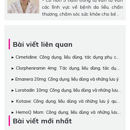
các lĩnh vực về bệnh da liễu, chấn
thương, chăm sóc sức khỏe cho bé ..
Bài viết liên quan
Cimetidine: Công dụng, liều dùng, tác dụng phụ của
thuốc
Clorpheniramin 4mg: Tác dụng, liều dùng, tác dụng
phụ
Emanera 20mg: Công dụng, liều dùng và những lưu ý
Loratadin 10mg: Công dụng, liều dùng và những lưu ý
quan trọng
Kotase: Công dụng, liều dùng và những lưu ý quan
trọng
HemoQ Mom: Công dụng, liều dùng và những lưu ý
quan trọng
Bài viết mới nhất