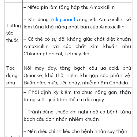
– Nifedipin làm tăng hấp thu Amoxicillin.
– Khi dùng
Allopurinol
cùng với Amoxicillin sẽ
Tương
làm tăng khả năng phát ban của Amoxicillin.
tác
– Có thể có sự đối kháng giữa chất diệt khuẩn
thuốc
Amoxicillin và các chất kìm khuẩn như
Chloramphenicol, Tetracyclin.
Tác
Nổi mày đay, tăng bạch cầu ưa acid, phù
dụng
Quincke, khó thở, hiếm khi gặp sốc phản vệ.
phụ
Buồn nôn, mửa, tiêu chảy, nhiễm nấm Candida.
– Phải định kỳ kiểm tra chức năng gan, thận
trong suốt quá trình điều trị dài ngày.
– Tránh dùng thuốc khi nghi ngờ có bệnh tăng
bạch cầu đơn nhân nhiễm khuẩn.
– Nên điều chỉnh liều cho bệnh nhân suy thận.