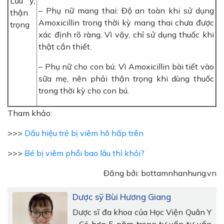
Lưu ý,
– Phụ nữ mang thai: Độ an toàn khi sử dụng
thận
Amoxicillin trong thời kỳ mang thai chưa được
trọng
xác định rõ ràng. Vì vậy, chỉ sử dụng thuốc khi
thật cần thiết.
– Phụ nữ cho con bú: Vì Amoxicillin bài tiết vào
sữa mẹ, nên phải thận trọng khi dùng thuốc
trong thời kỳ cho con bú.
Tham khảo:
>>>
Dấu hiệu trẻ bị viêm hô hấp trên
>>>
Bé bị viêm phổi bao lâu thì khỏi?
Đăng bởi: bottamnhanhung.vn
Dược sỹ Bùi Hương Giang
Dược sĩ đa khoa của Học Viện Quân Y
- Có hơn 5 năm trong tư vấn tư vấn