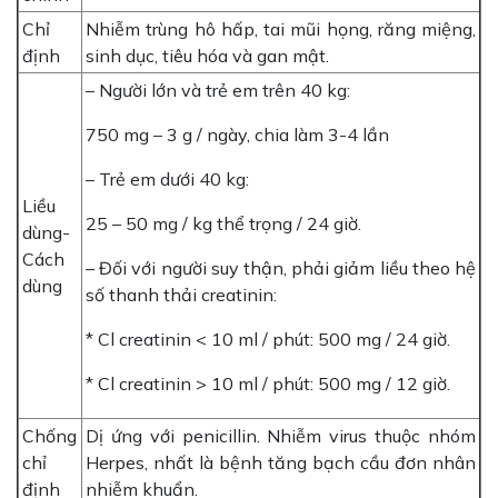
Chỉ
Nhiễm trùng hô hấp, tai mũi họng, răng miệng,
định
sinh dục, tiêu hóa và gan mật.
– Người lớn và trẻ em trên 40 kg:
750 mg – 3 g / ngày, chia làm 3-4 lần
– Trẻ em dưới 40 kg:
Liều
25 – 50 mg / kg thể trọng / 24 giờ.
dùng-
Cách
– Đối với người suy thận, phải giảm liều theo hệ
dùng
số thanh thải creatinin:
* Cl creatinin < 10 ml / phút: 500 mg / 24 giờ.
* Cl creatinin > 10 ml / phút: 500 mg / 12 giờ.
Chống
Dị ứng với penicillin. Nhiễm virus thuộc nhóm
chỉ
Herpes, nhất là bệnh tăng bạch cầu đơn nhân
định
nhiễm khuẩn.