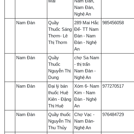
Mai
Nam Đàn,
Nam Đàn,
Nghệ An
Nam Đàn
Quầy
289 Mai Hắc
985456058
Thuốc Sáng
Đế- TT Nam
Thơm- Lê
Đàn - Nam
Thị Thơm
Đàn - Nghệ
An
Nam Đàn
Quầy
chợ Sa Nam
Thuốc
- thị trấn
Nguyễn Thị
Nam Đàn -
Dung
Nghệ An
Nam Đàn
Đại lý bán
Xóm 6- Nam
977270517
thuốc Huệ
Kim - Nam
Kiên - Đặng
Đàn - Nghệ
Thị Huệ
An
Nam Đàn
Quầy thuốc
Chợ Vạc -
976484729
Nguyễn Thị
Nam Đàn-
Thu Thủy
Nghệ An