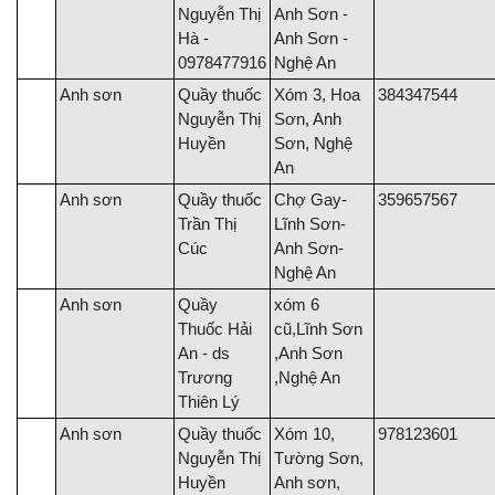
Nguyễn Thị
Anh Sơn -
Hà -
Anh Sơn -
0978477916
Nghệ An
Anh sơn
Quầy thuốc
Xóm 3, Hoa
384347544
Nguyễn Thị
Sơn, Anh
Huyền
Sơn, Nghệ
An
Anh sơn
Quầy thuốc
Chợ Gay-
359657567
Trần Thị
Lĩnh Sơn-
Cúc
Anh Sơn-
Nghệ An
Anh sơn
Quầy
xóm 6
Thuốc Hải
cũ,Lĩnh Sơn
An - ds
,Anh Sơn
Trương
,Nghệ An
Thiên Lý
Anh sơn
Quầy thuốc
Xóm 10,
978123601
Nguyễn Thị
Tường Sơn,
Huyền
Anh sơn,