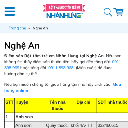
Trang chủ
Nghệ An
Nghệ An
Điểm bán Bột tắm trẻ em Nhân Hưng tại Nghệ An.
Nếu bạn
không tìm thấy điểm bán thuận tiện, hãy gọi đến tổng đài
0911
898 969
hoặc tổng đài
0911 898 968
(Miễn cước) để được
hướng dẫn cụ thể.
Nếu bạn muốn chúng tôi giao hàng tận nhà hãy click vào:
Mua
hàng online
STT
Huyện
Tên nhà
Địa chỉ
SĐT nhà thuốc
thuốc
1
Anh sơn
Anh sơn
Quầy thuốc
khối 4A- TT
932460619