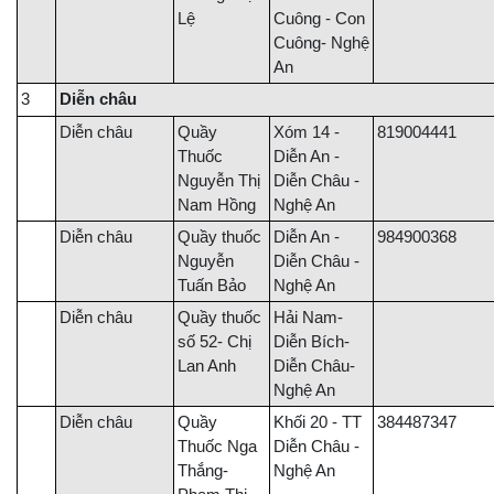
Lệ
Cuông - Con
Cuông- Nghệ
An
3
Diễn châu
Diễn châu
Quầy
Xóm 14 -
819004441
Thuốc
Diễn An -
Nguyễn Thị
Diễn Châu -
Nam Hồng
Nghệ An
Diễn châu
Quầy thuốc
Diễn An -
984900368
Nguyễn
Diễn Châu -
Tuấn Bảo
Nghệ An
Diễn châu
Quầy thuốc
Hải Nam-
số 52- Chị
Diễn Bích-
Lan Anh
Diễn Châu-
Nghệ An
Diễn châu
Quầy
Khối 20 - TT
384487347
Thuốc Nga
Diễn Châu -
Thắng-
Nghệ An