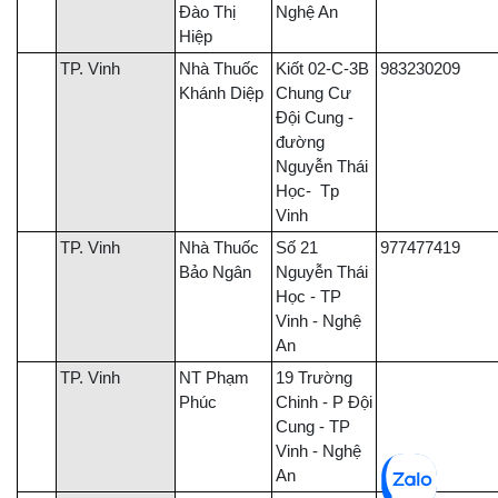
Đào Thị
Nghệ An
Hiệp
TP. Vinh
Nhà Thuốc
Kiốt 02-C-3B
983230209
Khánh Diệp
Chung Cư
Đội Cung -
đường
Nguyễn Thái
Học- Tp
Vinh
TP. Vinh
Nhà Thuốc
Số 21
977477419
Bảo Ngân
Nguyễn Thái
Học - TP
Vinh - Nghệ
An
TP. Vinh
NT Phạm
19 Trường
Phúc
Chinh - P Đội
Cung - TP
Vinh - Nghệ
An