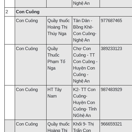
Nghệ An
2
Con Cuông
Con Cuông
Quầy thuốc
Tân Dân -
977687465
Hoàng Thị
Bồng Khê-
Thúy Nga
Con Cuông-
Nghệ An
Con Cuông
Quầy
Chợ Con
389233123
Thuốc
Cuông - TT
Phạm Tố
Con Cuông -
Nga
Huyện Con
Cuông -
Nghệ An
Con Cuông
HT Tây
K2- TT Con
987483929
Nam
Cuông-
Huyện Con
Cuông- Tỉnh
NGhệ An
Con Cuông
Quầy thuốc
Khối 9- Thị
966659321
Hoàng Thị
Trấn Con