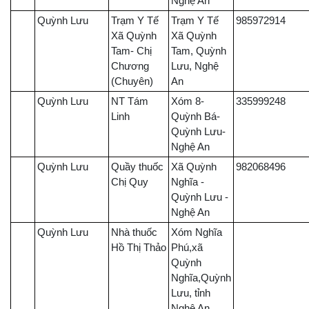
Nghệ An
Quỳnh Lưu
Trạm Y Tế
Trạm Y Tế
985972914
Xã Quỳnh
Xã Quỳnh
Tam- Chị
Tam, Quỳnh
Chương
Lưu, Nghệ
(Chuyên)
An
Quỳnh Lưu
NT Tám
Xóm 8-
335999248
Linh
Quỳnh Bá-
Quỳnh Lưu-
Nghệ An
Quỳnh Lưu
Quầy thuốc
Xã Quỳnh
982068496
Chị Quy
Nghĩa -
Quỳnh Lưu -
Nghệ An
Quỳnh Lưu
Nhà thuốc
Xóm Nghĩa
Hồ Thị Thảo
Phú,xã
Quỳnh
Nghĩa,Quỳnh
Lưu, tỉnh
Nghệ An