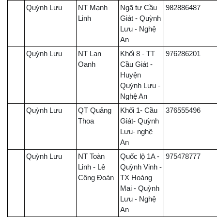
Quỳnh Lưu
NT Mạnh
Ngã tư Cầu
982886487
Linh
Giát - Quỳnh
Lưu - Nghệ
An
Quỳnh Lưu
NT Lan
Khối 8 - TT
976286201
Oanh
Cầu Giát -
Huyện
Quỳnh Lưu -
Nghệ An
Quỳnh Lưu
QT Quảng
Khối 1- Cầu
376555496
Thoa
Giát- Quỳnh
Lưu- nghệ
An
Quỳnh Lưu
NT Toàn
Quốc lộ 1A -
975478777
Linh - Lê
Quỳnh Vinh -
Công Đoàn
TX Hoàng
Mai - Quỳnh
Lưu - Nghệ
An