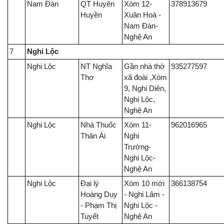
Nam Đàn
QT Huyên
Xóm 12-
378913679
Huyền
Xuân Hoà -
Nam Đàn-
Nghệ An
7
Nghi Lộc
Nghi Lộc
NT Nghĩa
Gần nhà thờ
935277597
Thơ
xã đoài ,Xóm
9, Nghi Diên,
Nghi Lộc,
Nghệ An
Nghi Lộc
Nhà Thuốc
Xóm 11-
962016965
Thân Ái
Nghi
Trường-
Nghi Lộc-
Nghệ An
Nghi Lộc
Đại lý
Xóm 10 mới
366138754
Hoàng Duy
- Nghi Lâm -
- Phạm Thị
Nghi Lộc -
Tuyết
Nghệ An