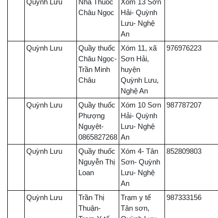
Quỳnh Lưu
Nhà Thuốc
Xóm 13 Sơn
Châu Ngọc
Hải- Quỳnh
Lưu- Nghệ
An
Quỳnh Lưu
Quầy thuốc
Xóm 11, xã
976976223
Châu Ngọc-
Sơn Hải,
Trần Minh
huyện
Châu
Quỳnh Lưu,
Nghệ An
Quỳnh Lưu
Quầy thuốc
Xóm 10 Sơn
987787207
Phượng
Hải- Quỳnh
Nguyệt-
Lưu- Nghệ
0865827268
An
Quỳnh Lưu
Quầy thuốc
Xóm 4- Tân
852809803
Nguyễn Thị
Sơn- Quỳnh
Loan
Lưu- Nghệ
An
Quỳnh Lưu
Trần Thị
Trạm y tế
987333156
Thuận-
Tân sơn,