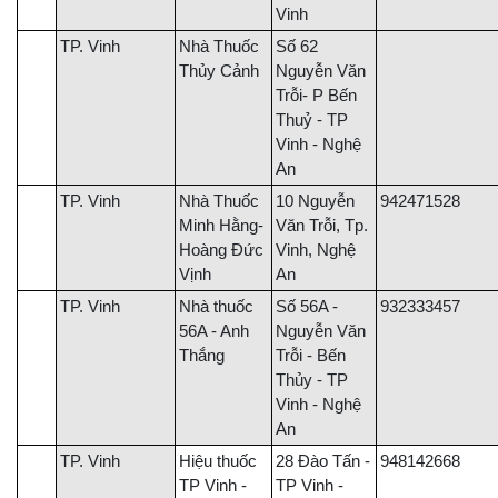
Vinh
TP. Vinh
Nhà Thuốc
Số 62
Thủy Cảnh
Nguyễn Văn
Trỗi- P Bến
Thuỷ - TP
Vinh - Nghệ
An
TP. Vinh
Nhà Thuốc
10 Nguyễn
942471528
Minh Hằng-
Văn Trỗi, Tp.
Hoàng Đức
Vinh, Nghệ
Vịnh
An
TP. Vinh
Nhà thuốc
Số 56A -
932333457
56A - Anh
Nguyễn Văn
Thắng
Trỗi - Bến
Thủy - TP
Vinh - Nghệ
An
TP. Vinh
Hiệu thuốc
28 Đào Tấn -
948142668
TP Vinh -
TP Vinh -