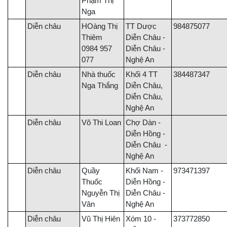
Phạm Thị
Nga
Diễn châu
HOàng Thị
TT Dược
984875077
Thiêm
Diễn Châu -
0984 957
Diễn Châu -
077
Nghệ An
Diễn châu
Nhà thuốc
Khối 4 TT
384487347
Nga Thắng
Diễn Châu,
Diễn Châu,
Nghệ An
Diễn châu
Võ Thi Loan
Chợ Dàn -
Diễn Hồng -
Diễn Châu -
Nghệ An
Diễn châu
Quầy
Khối Nam -
973471397
Thuốc
Diễn Hồng -
Nguyễn Thị
Diễn Châu -
Vân
Nghệ An
Diễn châu
Vũ Thị Hiên
Xóm 10 -
373772850