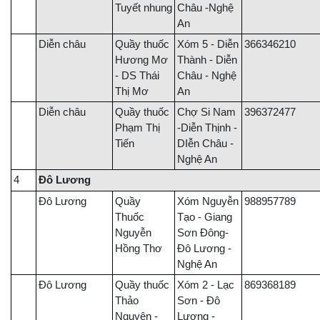
Tuyết nhung
Châu -Nghệ
An
Diễn châu
Quầy thuốc
Xóm 5 - Diễn
366346210
Hương Mơ
Thành - Diễn
- DS Thái
Châu - Nghệ
Thị Mơ
An
Diễn châu
Quầy thuốc
Chợ Si Nam
396372477
Phạm Thị
-Diễn Thịnh -
Tiến
DIễn Châu -
Nghệ An
4
Đô Lương
Đô Lương
Quầy
Xóm Nguyễn
988957789
Thuốc
Tạo - Giang
Nguyễn
Sơn Đông-
Hồng Thơ
Đô Lương -
Nghệ An
Đô Lương
Quầy thuốc
Xóm 2 - Lạc
869368189
Thảo
Sơn - Đô
Nguyên -
Lương -