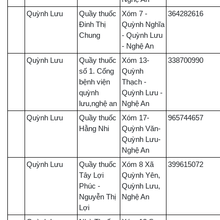
Quỳnh Lưu
Quầy thuốc
Xóm 7 -
364282616
Đinh Thị
Quỳnh Nghĩa
Chung
- Quỳnh Lưu
- Nghệ An
Quỳnh Lưu
Quầy thuốc
Xóm 13-
338700990
số 1. Cổng
Quỳnh
bệnh viện
Thạch -
quỳnh
Quỳnh Lưu -
lưu,nghệ an
Nghệ An
Quỳnh Lưu
Quầy thuốc
Xóm 17-
965744657
Hằng Nhi
Quỳnh Văn-
Quỳnh Lưu-
Nghệ An
Quỳnh Lưu
Quầy thuốc
Xóm 8 Xã
399615072
Tây Lợi
Quỳnh Yên,
Phúc -
Quỳnh Lưu,
Nguyễn Thị
Nghệ An
Lợi