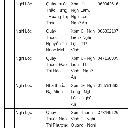
Nghi Lộc
Quầy thuốc
Xóm 11,
369043616
Thảo Hưng
Nghi Lâm,
- Hoàng Thị
Nghi Lộc,
Thảo
Nghệ An
Nghi Lộc
Quầy
Xóm 6 - Nghi
986302107
Thuốc
Liên - Nghi
Nguyễn Thị
Lộc - TP
Ngọc Mai
Vinh
Nghi Lộc
Quầy
Xóm 6 - Nghi
947130999
Thuốc Đào
Liên - TP
Thị Hòa
Vinh - Nghệ
An
Nghi Lộc
Nhà thuốc
Xóm 2- Nghi
918781882
Đại Minh
Long - Nghi
Lộc - Nghệ
An
Nghi Lộc
Quầy
Xóm Thành
378445126
Thuốc Ngô
Vinh 2 - Nghi
Thị Phương
Quang - Nghi