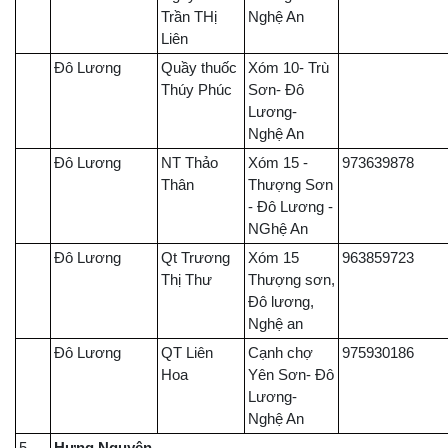
Trần THị
Nghệ An
Liên
Đô Lương
Quầy thuốc
Xóm 10- Trù
Thúy Phúc
Sơn- Đô
Lương-
Nghệ An
Đô Lương
NT Thảo
Xóm 15 -
973639878
Thân
Thượng Sơn
- Đô Lương -
NGhệ An
Đô Lương
Qt Trương
Xóm 15
963859723
Thị Thư
Thượng sơn,
Đô lương,
Nghệ an
Đô Lương
QT Liên
Cạnh chợ
975930186
Hoa
Yên Sơn- Đô
Lương-
Nghệ An