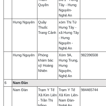
Quyền
Tây - Hưng
Nguyên-
Nghệ An
Hưng Nguyên
Quầy
xóm Thị Tứ
Thuốc
Hưng Tây -
Trang Cảnh
xã Hưng Tây
- Hưng
Nguyên -
Nghệ An
Hưng Nguyên
Phòng
Xóm 9A,
982396508
khám bác
Hưng Trung,
sỹ Hoàng
Hưng
Nhiên
Nguyên,
Nghệ An
6
Nam Đàn
Nam Đàn
Trạm Y Tế
Trạm Y Tế
984465744
Xã Kim Liên
Xã Kim Liên-
- Trần Thị
Nam Đàn-
Hằng
Nghệ An