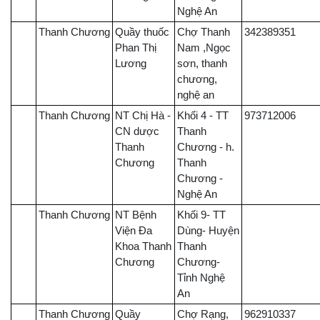
Nghệ An
Thanh Chương
Quầy thuốc
Chợ Thanh
342389351
Phan Thị
Nam ,Ngọc
Lương
sơn, thanh
chương,
nghệ an
Thanh Chương
NT Chị Hà -
Khối 4 - TT
973712006
CN dược
Thanh
Thanh
Chương - h.
Chương
Thanh
Chương -
Nghệ An
Thanh Chương
NT Bệnh
Khối 9- TT
Viện Đa
Dùng- Huyện
Khoa Thanh
Thanh
Chương
Chương-
Tỉnh Nghệ
An
Thanh Chương
Quầy
Chợ Rạng,
962910337