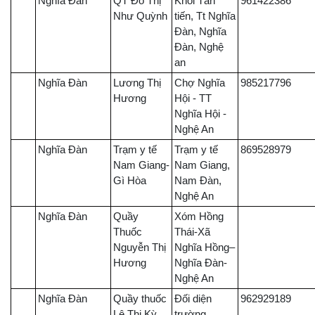
Nghĩa Đàn
QT Đỗ Thị
Khối Tân
961422386
Như Quỳnh
tiến, Tt Nghĩa
Đàn, Nghĩa
Đàn, Nghệ
an
Nghĩa Đàn
Lương Thị
Chợ Nghĩa
985217796
Hương
Hội - TT
Nghĩa Hội -
Nghệ An
Nghĩa Đàn
Trạm y tế
Trạm y tế
869528979
Nam Giang-
Nam Giang,
Gì Hòa
Nam Đàn,
Nghệ An
Nghĩa Đàn
Quầy
Xóm Hồng
Thuốc
Thái-Xã
Nguyễn Thị
Nghĩa Hồng–
Hương
Nghĩa Đàn-
Nghệ An
Nghĩa Đàn
Quầy thuốc
Đối diện
962929189
Lê Thị Kỳ
trường