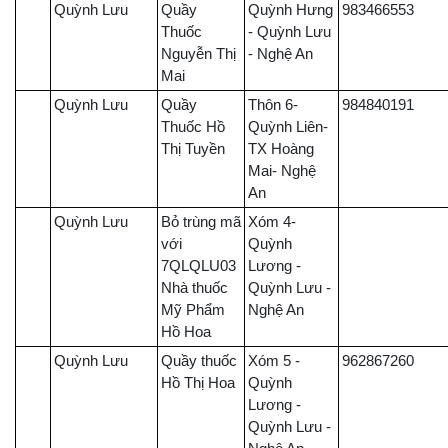
Quỳnh Lưu
Quầy
Quỳnh Hưng
983466553
Thuốc
- Quỳnh Lưu
Nguyễn Thị
- Nghệ An
Mai
Quỳnh Lưu
Quầy
Thôn 6-
984840191
Thuốc Hồ
Quỳnh Liên-
Thị Tuyền
TX Hoàng
Mai- Nghệ
An
Quỳnh Lưu
Bỏ trùng mã
Xóm 4-
với
Quỳnh
7QLQLU03
Lương -
Nhà thuốc
Quỳnh Lưu -
Mỹ Phẩm
Nghệ An
Hồ Hoa
Quỳnh Lưu
Quầy thuốc
Xóm 5 -
962867260
Hồ Thị Hoa
Quỳnh
Lương -
Quỳnh Lưu -