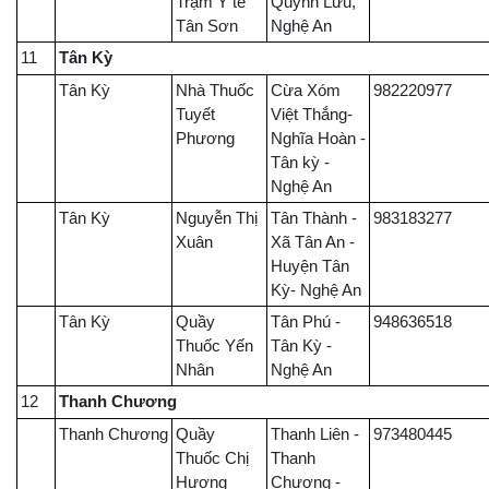
Trạm Y tế
Quỳnh Lưu,
Tân Sơn
Nghệ An
11
Tân Kỳ
Tân Kỳ
Nhà Thuốc
Cừa Xóm
982220977
Tuyết
Việt Thắng-
Phương
Nghĩa Hoàn -
Tân kỳ -
Nghệ An
Tân Kỳ
Nguyễn Thị
Tân Thành -
983183277
Xuân
Xã Tân An -
Huyện Tân
Kỳ- Nghệ An
Tân Kỳ
Quầy
Tân Phú -
948636518
Thuốc Yến
Tân Kỳ -
Nhân
Nghệ An
12
Thanh Chương
Thanh Chương
Quầy
Thanh Liên -
973480445
Thuốc Chị
Thanh
Hương
Chương -