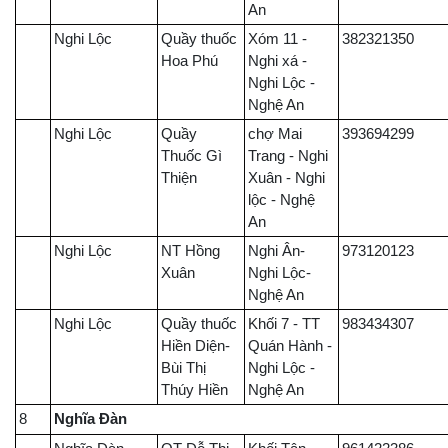
An
Nghi Lộc
Quầy thuốc
Xóm 11 -
382321350
Hoa Phú
Nghi xá -
Nghi Lộc -
Nghệ An
Nghi Lộc
Quầy
chợ Mai
393694299
Thuốc Gì
Trang - Nghi
Thiện
Xuân - Nghi
lộc - Nghệ
An
Nghi Lộc
NT Hồng
Nghi Ân-
973120123
Xuân
Nghi Lộc-
Nghệ An
Nghi Lộc
Quầy thuốc
Khối 7 - TT
983434307
Hiền Diện-
Quán Hành -
Bùi Thị
Nghi Lộc -
Thúy Hiền
Nghệ An
8
Nghĩa Đàn