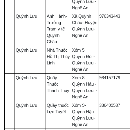
Quỳnh Lưu -
Nghệ An
Quỳnh Lưu
Anh Hành-
Xã Quỳnh
976343443
Trưởng
Châu- Huyện
Trạm y tế
Quỳnh Lưu-
Quỳnh
Nghệ An
Châu
Quỳnh Lưu
Nhà Thuốc
Xóm 5
Hồ Thị Thùy
Quỳnh Đôi -
Linh
Quỳnh Lưu -
Nghệ An
Quỳnh Lưu
Quầy
Xóm 8-
984157179
Thuốc
Quỳnh Hậu -
Thành Thùy
Quỳnh Lưu -
Nghệ An
Quỳnh Lưu
Quầy thuốc
Xóm 9-
336499537
Lực Tuyết
Quỳnh Hậu-
Quỳnh Lưu-
Nghệ An