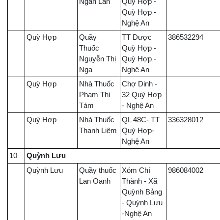
Ngân Lan
Quỳ Hợp -
Quỳ Hợp -
Nghệ An
Quỳ Hợp
Quầy
TT Dược
386532294
Thuốc
Quỳ Hợp -
Nguyễn Thị
Quỳ Hợp -
Nga
Nghệ An
Quỳ Hợp
Nhà Thuốc
Chợ Dinh -
Phạm Thị
32 Quỳ Hợp
Tám
- Nghệ An
Quỳ Hợp
Nhà Thuốc
QL 48C- TT
336328012
Thanh Liêm
Quỳ Hợp-
Nghệ An
10
Quỳnh Lưu
Quỳnh Lưu
Quầy thuốc
Xóm Chí
986084002
Lan Oanh
Thành - Xã
Quỳnh Bảng
- Quỳnh Lưu
-Nghệ An