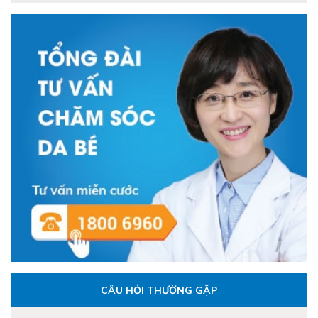
CÂU HỎI THƯỜNG GẶP