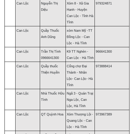
Can Lộc
Nguyễn Thị
Xóm 8 - Xã Gia
979324871
Diệu
Hanh - Huyện
Can Lộc - Tỉnh Hà
Tĩnh
Can Lộc
Quầy Thuốc
xóm Nam Mỹ -TT
Anh Dũng
Đồng Lộc - Can
Lộc - Hà Tĩnh
Can Lộc
Trần Thị Tình
K9 TT Nghèn -
966641300
0966641300
Can Lộc - Hà Tĩnh
Can Lộc
Quầy thuốc
Cổng chợ Đại
973888414
Thiện Huyền
Thành - Nhân
Lộc- Can Lộc- Hà
Tĩnh
Can Lộc
Nhà Thuốc Hữu
Ngã 3 - Quán Trạị
Tình
Nga Lộc, Can
Lộc, Hà Tĩnh
Can Lộc
QT Quỳnh Hoa
Xóm Thượng Lội -
973967389
Quang Lộc - Can
Lộc - Hà Tĩnh