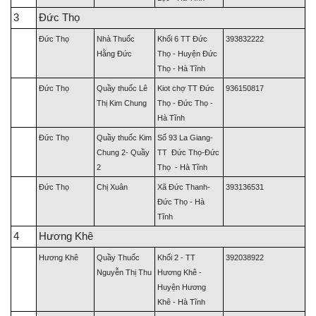
3
Đức Thọ
Đức Thọ
Nhà Thuốc
Khối 6 TT Đức
393832222
Hằng Đức
Thọ - Huyện Đức
Thọ - Hà Tĩnh
Đức Thọ
Quầy thuốc Lê
Kiot chợ TT Đức
936150817
Thị Kim Chung
Thọ - Đức Thọ -
Hà Tĩnh
Đức Thọ
Quầy thuốc Kim
Số 93 La Giang-
Chung 2- Quầy
TT Đức Thọ-Đức
2
Thọ - Hà Tĩnh
Đức Thọ
Chị Xuân
Xã Đức Thanh-
393136531
Đức Thọ - Hà
Tĩnh
4
Hương Khê
Hương Khê
Quầy Thuốc
Khối 2 - TT
392038922
Nguyễn Thị Thu
Hương Khê -
Huyện Hương
Khê - Hà Tĩnh