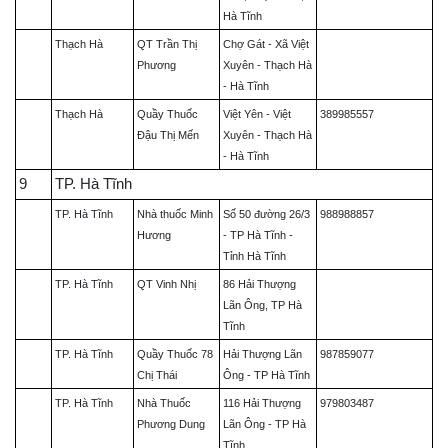
Hà Tĩnh
Thạch Hà
QT Trần Thị
Chợ Gát - Xã Việt
Phương
Xuyên - Thạch Hà
- Hà Tĩnh
Thạch Hà
Quầy Thuốc
Việt Yên - Việt
389985557
Đậu Thị Mến
Xuyên - Thạch Hà
- Hà Tĩnh
9
TP. Hà Tĩnh
TP. Hà Tĩnh
Nhà thuốc Minh
Số 50 đường 26/3
988988857
Hương
- TP Hà Tĩnh -
Tỉnh Hà Tĩnh
TP. Hà Tĩnh
QT Vinh Nhị
86 Hải Thượng
Lãn Ông, TP Hà
Tĩnh
TP. Hà Tĩnh
Quầy Thuốc 78
Hải Thượng Lãn
987859077
Chị Thái
Ông - TP Hà Tĩnh
TP. Hà Tĩnh
Nhà Thuốc
116 Hải Thượng
979803487
Phương Dung
Lãn Ông - TP Hà
Tĩnh