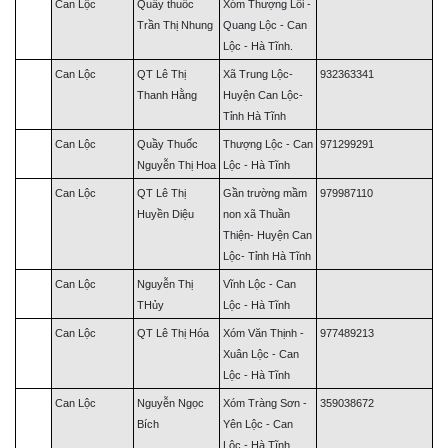
Can Lộc
Quầy thuốc
Xóm Thượng Lôi -
Trần Thị Nhung
Quang Lộc - Can
Lộc - Hà Tĩnh.
Can Lộc
QT Lê Thị
Xã Trung Lộc-
932363341
Thanh Hằng
Huyện Can Lộc-
Tỉnh Hà Tĩnh
Can Lộc
Quầy Thuốc
Thượng Lộc - Can
971299291
Nguyễn Thị Hoa
Lộc - Hà Tĩnh
Can Lộc
QT Lê Thị
Gần trường mầm
979987110
Huyền Diệu
non xã Thuần
Thiện- Huyện Can
Lộc- Tỉnh Hà Tĩnh
Can Lộc
Nguyễn Thị
Vĩnh Lộc - Can
THủy
Lộc - Hà Tĩnh
Can Lộc
QT Lê Thị Hóa
Xóm Văn Thịnh -
977489213
Xuân Lộc - Can
Lộc - Hà Tĩnh
Can Lộc
Nguyễn Ngọc
Xóm Tràng Sơn -
359038672
Bích
Yên Lộc - Can
Lộc - Hà Tĩnh