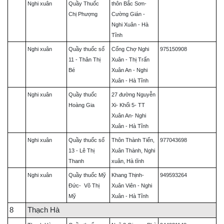
Nghi xuân
Quầy Thuốc
thôn Bắc Sơn-
Chị Phượng
Cường Gián -
Nghi Xuân - Hà
Tĩnh
Nghi xuân
Quầy thuốc số
Cổng Chợ Nghi
975150908
11 - Thân Thị
Xuân - Thị Trấn
Bé
Xuân An - Nghi
Xuân - Hà Tĩnh
Nghi xuân
Quầy thuốc
27 đường Nguyễn
Hoàng Gia
Xi- Khối 5- TT
Xuân An- Nghi
Xuân - Hà Tĩnh
Nghi xuân
Quầy thuốc số
Thôn Thành Tiến,
977043698
13 - Lê Thị
Xuân Thành, Nghi
Thanh
xuân, Hà tĩnh
Nghi xuân
Quầy thuốc Mỹ
Khang Thịnh-
949593264
Đức- Võ Thị
Xuân Viên - Nghi
Mỹ
Xuân - Hà Tĩnh
8
Thạch Hà