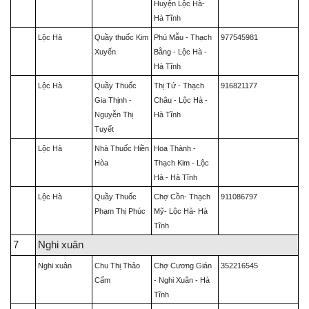
Huyện Lộc Hà-
Hà Tĩnh
Lộc Hà
Quầy thuốc Kim
Phú Mẫu - Thạch
977545981
Xuyến
Bằng - Lộc Hà -
Hà Tĩnh
Lộc Hà
Quầy Thuốc
Thị Tứ - Thạch
916821177
Gia Thịnh -
Châu - Lộc Hà -
Nguyễn Thị
Hà Tĩnh
Tuyết
Lộc Hà
Nhà Thuốc Hiền
Hoa Thành -
Hòa
Thạch Kim - Lộc
Hà - Hà Tĩnh
Lộc Hà
Quầy Thuốc
Chợ Cồn- Thạch
911086797
Phạm Thị Phúc
Mỹ- Lộc Hà- Hà
Tĩnh
7
Nghi xuân
Nghi xuân
Chu Thị Thảo
Chợ Cương Gián
352216545
Cẩm
- Nghi Xuân - Hà
Tĩnh