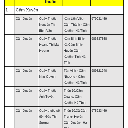
thuốc
1
Cẩm Xuyên
Cẩm Xuyên
Quầy Thuốc
Xóm Liên Việt -
979031459
Nguyễn Thị
Cẩm Thành - Cẩm
Bích Vân
Xuyên - Hà Tĩnh
Cẩm Xuyên
Quầy Thuốc
Xóm Bình Binh-
983637358
Hoàng Thị Mai
Xã Cẩm Bình-
Hương
Huyện Cẩm
Xuyên- Tỉnh Hà
Tĩnh
Cẩm Xuyên
Quầy Thuốc
Tân Vinh - Cẩm
989521940
Như Quỳnh
Nhượng - Cẩm
Xuyên - Hà Tĩnh
Cẩm Xuyên
Quầy Thuốc
Thôn 10,Cẩm
Ánh Tuyết
Quang, Cẩm
Xuyên, Hà Tĩnh
Cẩm Xuyên
Quầy thuốc số
Thôn 10,Xã Cẩm
975933469
69 - Đậu Thị
Trung- Huyện
Sương
Cẩm Xuyên- Hà