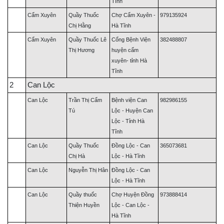
Tĩnh
Cẩm Xuyên
Quầy Thuốc
Chợ Cẩm Xuyên -
979135924
Chị Hằng
Hà Tĩnh
Cẩm Xuyên
Quầy Thuốc Lê
Cổng Bệnh Viện
382488807
Thị Hương
huyện cẩm
xuyên- tỉnh Hà
Tĩnh
2
Can Lộc
Can Lộc
Trần Thị Cẩm
Bệnh viện Can
982986155
Tú
Lộc - Huyện Can
Lộc - Tỉnh Hà
Tĩnh
Can Lộc
Quầy Thuốc
Đồng Lộc - Can
365073681
Chị Hà
Lộc - Hà Tĩnh
Can Lộc
Nguyễn Thị Hân
Đồng Lộc - Can
Lộc - Hà Tĩnh
Can Lộc
Quầy thuốc
Chợ Huyện Đồng
973888414
Thiện Huyền
Lộc - Can Lộc -
Hà Tĩnh