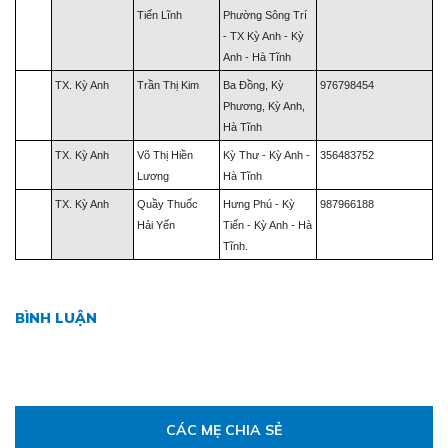
Tiến Lĩnh
Phường Sông Trí
- TX Kỳ Anh - Kỳ
Anh - Hà Tĩnh
TX. Kỳ Anh
Trần Thị Kim
Ba Đồng, Kỳ
976798454
Phương, Kỳ Anh,
Hà Tĩnh
TX. Kỳ Anh
Võ Thị Hiền
Kỳ Thư - Kỳ Anh -
356483752
Lương
Hà Tĩnh
TX. Kỳ Anh
Quầy Thuốc
Hưng Phú - Kỳ
987966188
Hải Yến
Tiến - Kỳ Anh - Hà
Tĩnh.
BÌNH LUẬN
CÁC MẸ CHIA SẺ