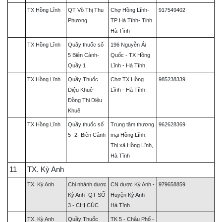
TX Hồng Lĩnh
QT Võ Thị Thu
Chợ Hồng Lĩnh-
917549402
Phương
TP Hà Tĩnh- Tỉnh
Hà Tĩnh
TX Hồng Lĩnh
Quầy thuốc số
196 Nguyễn Ái
5 Biên Cảnh-
Quốc - TX Hồng
Quầy 1
Lĩnh - Hà Tĩnh
TX Hồng Lĩnh
Quầy Thuốc
Chợ TX Hồng
985238339
Diệu Khuê-
Lĩnh - Hà Tĩnh
Đồng Thi Diệu
Khuê
TX Hồng Lĩnh
Quầy thuốc số
Trung tâm thương
962628369
5 -2- Biên Cảnh
mại Hồng Lĩnh,
Thị xã Hồng Lĩnh,
Hà Tĩnh
11
TX. Kỳ Anh
TX. Kỳ Anh
Chi nhánh dược
CN dược Kỳ Anh -
979658859
Kỳ Anh -QT SỐ
Huyện Kỳ Anh -
3 - CHỊ CÚC
Hà Tĩnh
TX. Kỳ Anh
Quầy Thuốc
TK 5 - Châu Phố -