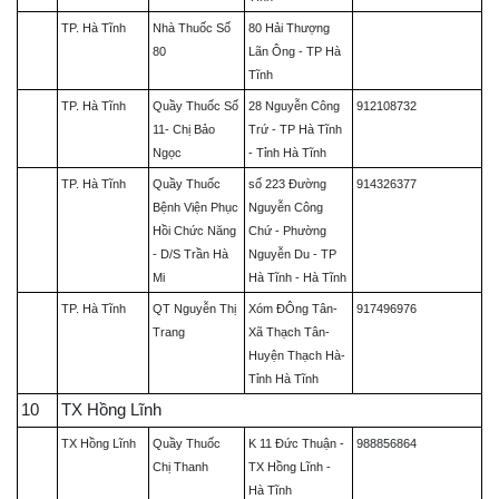
TP. Hà Tĩnh
Nhà Thuốc Số
80 Hải Thượng
80
Lãn Ông - TP Hà
Tĩnh
TP. Hà Tĩnh
Quầy Thuốc Số
28 Nguyễn Công
912108732
11- Chị Bảo
Trứ - TP Hà Tĩnh
Ngọc
- Tỉnh Hà Tĩnh
TP. Hà Tĩnh
Quầy Thuốc
số 223 Đường
914326377
Bệnh Viện Phục
Nguyễn Công
Hồi Chức Năng
Chứ - Phường
- D/S Trần Hà
Nguyễn Du - TP
Mi
Hà Tĩnh - Hà Tĩnh
TP. Hà Tĩnh
QT Nguyễn Thị
Xóm ĐÔng Tân-
917496976
Trang
Xã Thạch Tân-
Huyện Thạch Hà-
Tỉnh Hà Tĩnh
10
TX Hồng Lĩnh
TX Hồng Lĩnh
Quầy Thuốc
K 11 Đức Thuận -
988856864
Chị Thanh
TX Hồng Lĩnh -
Hà Tĩnh