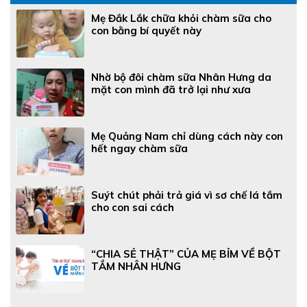
Mẹ Đắk Lắk chữa khỏi chàm sữa cho
con bằng bí quyết này
Nhờ bộ đôi chàm sữa Nhân Hưng da
mặt con mình đã trở lại như xưa
Mẹ Quảng Nam chỉ dùng cách này con
hết ngay chàm sữa
Suýt chút phải trả giá vì sơ chế lá tắm
cho con sai cách
“CHIA SẺ THẬT” CỦA MẸ BỈM VỀ BỘT
TẮM NHÂN HƯNG