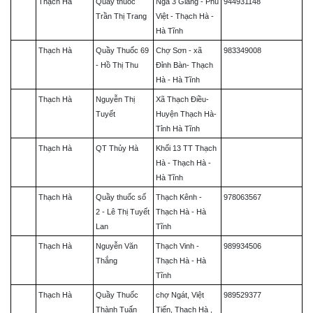
Thạch Hà
Quầy thuốc
Ngã 3 Giang - Phù
944931148
Trần Thị Trang
Việt - Thạch Hà -
Hà Tĩnh
Thạch Hà
Quầy Thuốc 69
Chợ Sơn - xã
983349008
- Hồ Thị Thu
Đỉnh Bàn- Thạch
Hà - Hà Tĩnh
Thạch Hà
Nguyễn Thị
Xã Thạch Điều-
Tuyết
Huyện Thạch Hà-
Tỉnh Hà Tĩnh
Thạch Hà
QT Thủy Hà
Khối 13 TT Thạch
Hà - Thạch Hà -
Hà Tĩnh
Thạch Hà
Quầy thuốc số
Thạch Kênh -
978063567
2 - Lê Thị Tuyết
Thạch Hà - Hà
Lan
Tĩnh
Thạch Hà
Nguyễn Văn
Thạch Vinh -
989934506
Thắng
Thạch Hà - Hà
Tĩnh
Thạch Hà
Quầy Thuốc
chợ Ngát, Việt
989529377
Thành Tuấn
Tiến, Thạch Hà ,