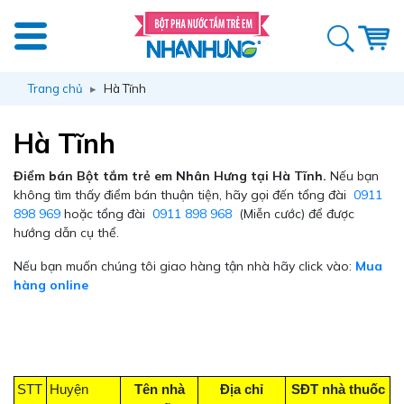
Trang chủ
Hà Tĩnh
Hà Tĩnh
Điểm bán Bột tắm trẻ em Nhân Hưng tại Hà Tĩnh.
Nếu bạn
không tìm thấy điểm bán thuận tiện, hãy gọi đến tổng đài
0911
898 969
hoặc tổng đài
0911 898 968
(Miễn cước) để được
hướng dẫn cụ thể.
Nếu bạn muốn chúng tôi giao hàng tận nhà hãy click vào:
Mua
hàng online
STT
Huyện
Tên nhà
Địa chỉ
SĐT nhà thuốc