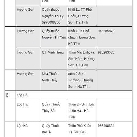
Liên
Tĩnh
Hương Sơn
Quầy thuốc
Khối 11, TT Phố
Nguyễn Thị Ly
Châu, Hương
0975008750
Sơn, Hà Tĩnh
Hương Sơn
Quầy thuốc
Khối 7, Tt Phố
943285878
Nguyễn Thị Yến
châu, Hương Sơn,
Hà Tĩnh
Hương Sơn
QT Minh Hằng
Thôn Mai Linh, xã
913263523
Sơn Hàm, Hương
Sơn, Hà Tĩnh
Hương Sơn
Nhà Thuốc
xóm 9 Sơn
Minh Thúy
Trường - Hương
Sơn - Hà Tĩnh
6
Lộc Hà
Lộc Hà
Quầy Thuốc
Thôn 2 - Bình Lộc
Thủy Bắc
- Lộc Hà - Hà
Tĩnh
Lộc Hà
Quầy Thuốc
Thôn Phú Xuân -
986490324
Bác Ái
TT Lộc Hà -