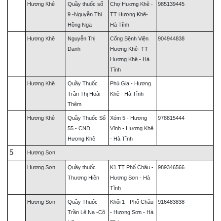
Hương Khê
Quầy thuốc số
Chợ Hương Khê -
985139445
9 -Nguyễn Thị
TT Hương Khê-
Hồng Nga
Hà Tĩnh
Hương Khê
Nguyễn Thị
Cổng Bệnh Viện
904944838
Danh
Hương Khê- TT
Hương Khê - Hà
Tĩnh
Hương Khê
Quầy Thuốc
Phú Gia - Hương
Trần Thị Hoài
Khê - Hà Tĩnh
Thêm
Hương Khê
Quầy Thuốc Số
Xóm 5 - Hương
978815444
55 - CND
Vĩnh - Hương Khê
Hương Khê
- Hà Tĩnh
5
Hương Sơn
Hương Sơn
Quầy thuốc
K1 TT Phố Châu -
989346566
Thương Hiền
Hương Sơn - Hà
Tĩnh
Hương Sơn
Quầy Thuốc
Khối 1 - Phố Châu
916483838
Trần Lê Na -Cô
- Hương Sơn - Hà