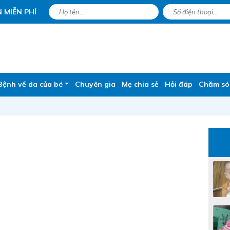
 MIỄN PHÍ
Bệnh về da của bé
Chuyên gia
Mẹ chia sẻ
Hỏi đáp
Chăm só