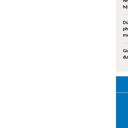
Nh
hệ
Dù
ph
mu
Gi
đư