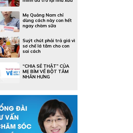
mình đã trở lại như xưa
Mẹ Quảng Nam chỉ
dùng cách này con hết
ngay chàm sữa
Suýt chút phải trả giá vì
sơ chế lá tắm cho con
sai cách
“CHIA SẺ THẬT” CỦA
MẸ BỈM VỀ BỘT TẮM
NHÂN HƯNG