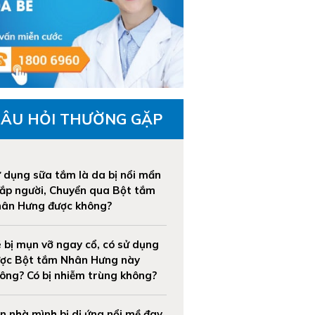
CÂU HỎI THƯỜNG GẶP
 dụng sữa tắm là da bị nổi mẩn
ắp người, Chuyển qua Bột tắm
ân Hưng được không?
 bị mụn vỡ ngay cổ, có sử dụng
ợc Bột tắm Nhân Hưng này
ông? Có bị nhiễm trùng không?
n nhà mình bị dị ứng nổi mề đay