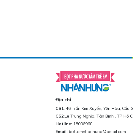
Địa chỉ
CS1:
46 Trần Kim Xuyến, Yên Hòa, Cầu G
CS2:
Lê Trung Nghĩa, Tân Bình , TP Hồ C
Hotline:
18006960
Email:
bottamnhanhung@gmail.com