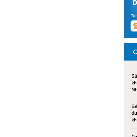
Sử
kh
Nh
Bé
đư
kh
Co