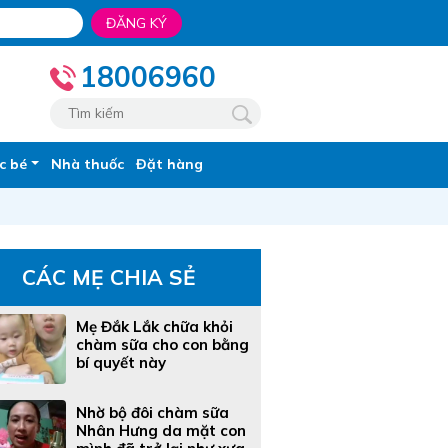
ĐĂNG KÝ
18006960
c bé
Nhà thuốc
Đặt hàng
CÁC MẸ CHIA SẺ
Mẹ Đắk Lắk chữa khỏi
chàm sữa cho con bằng
bí quyết này
Nhờ bộ đôi chàm sữa
Nhân Hưng da mặt con