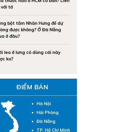
à thuốc nào ở HCM có bán? Liên
 với tớ
ng bột tắm Nhân Hưng để dự
òng được không? Ở Đà Nẵng
a ở đâu?
ời leo ở lưng có dùng cái này
ợc ko?
ĐIỂM BÁN
Hà Nội
Hải Phòng
Đà Nẵng
TP. Hồ Chí Minh