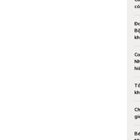
có
Đa
Bộ
kh
Co
Nh
hi
Tắ
kh
Ch
gi
Bé