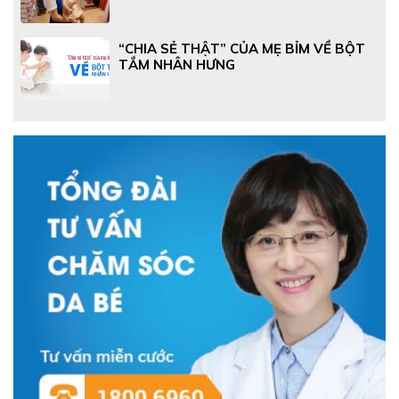
“CHIA SẺ THẬT” CỦA MẸ BỈM VỀ BỘT
TẮM NHÂN HƯNG