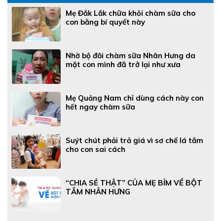
Mẹ Đắk Lắk chữa khỏi chàm sữa cho
con bằng bí quyết này
Nhờ bộ đôi chàm sữa Nhân Hưng da
mặt con mình đã trở lại như xưa
Mẹ Quảng Nam chỉ dùng cách này con
hết ngay chàm sữa
Suýt chút phải trả giá vì sơ chế lá tắm
cho con sai cách
“CHIA SẺ THẬT” CỦA MẸ BỈM VỀ BỘT
TẮM NHÂN HƯNG