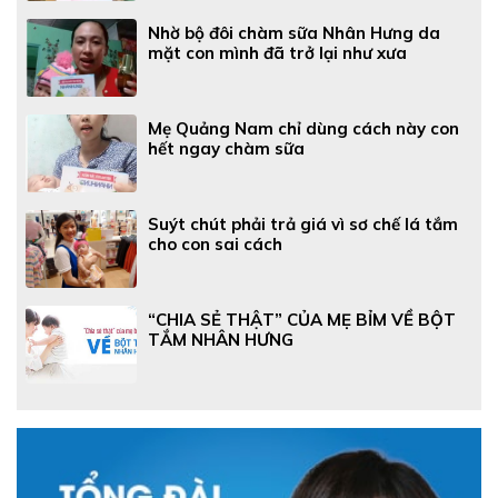
Nhờ bộ đôi chàm sữa Nhân Hưng da
mặt con mình đã trở lại như xưa
Mẹ Quảng Nam chỉ dùng cách này con
hết ngay chàm sữa
Suýt chút phải trả giá vì sơ chế lá tắm
cho con sai cách
“CHIA SẺ THẬT” CỦA MẸ BỈM VỀ BỘT
TẮM NHÂN HƯNG