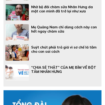
Nhờ bộ đôi chàm sữa Nhân Hưng da
mặt con mình đã trở lại như xưa
Mẹ Quảng Nam chỉ dùng cách này con
hết ngay chàm sữa
Suýt chút phải trả giá vì sơ chế lá tắm
cho con sai cách
“CHIA SẺ THẬT” CỦA MẸ BỈM VỀ BỘT
TẮM NHÂN HƯNG