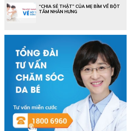
“CHIA SẺ THẬT” CỦA MẸ BỈM VỀ BỘT
TẮM NHÂN HƯNG