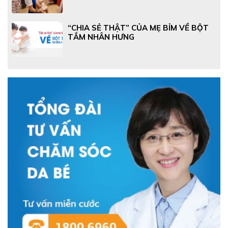
“CHIA SẺ THẬT” CỦA MẸ BỈM VỀ BỘT
TẮM NHÂN HƯNG