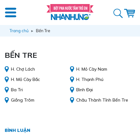
Trang chủ
Bến Tre
BẾN TRE
H. Chợ Lách
H. Mỏ Cày Nam
H. Mỏ Cày Bắc
H. Thạnh Phú
Ba Tri
Bình Đại
Giồng Trôm
Châu Thành Tỉnh Bến Tre
BÌNH LUẬN