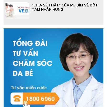
“CHIA SẺ THẬT” CỦA MẸ BỈM VỀ BỘT
TẮM NHÂN HƯNG